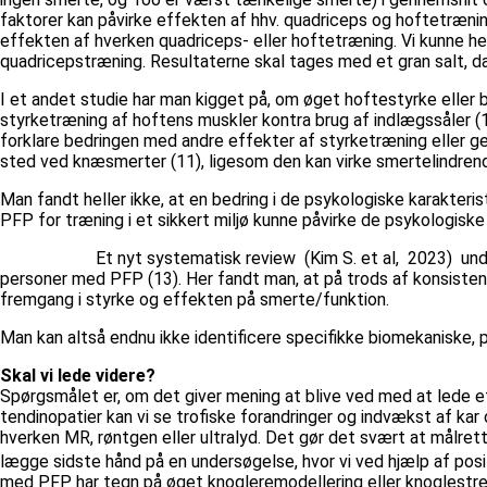
faktorer kan påvirke effekten af hhv. quadriceps og hoftetræning
effekten af hverken quadriceps- eller hoftetræning. Vi kunne he
quadricepstræning. Resultaterne skal tages med et gran salt, da 
I et andet studie har man kigget på, om øget hoftestyrke eller b
styrketræning af hoftens muskler kontra brug af indlægssåler (1
forklare bedringen med andre effekter af styrketræning eller 
sted ved knæsmerter (11), ligesom den kan virke smertelindrend
Man fandt heller ikke, at en bedring i de psykologiske karakteris
PFP for træning i et sikkert miljø kunne påvirke de psykologis
Et nyt systematisk review (Kim S. et al, 2023) undersøgt
personer med PFP (13). Her fandt man, at på trods af konsiste
fremgang i styrke og effekten på smerte/funktion.
Man kan altså endnu ikke identificere specifikke biomekaniske, p
Skal vi lede videre?
Spørgsmålet er, om det giver mening at blive ved med at lede ef
tendinopatier kan vi se trofiske forandringer og indvækst af kar
hverken MR, røntgen eller ultralyd. Det gør det svært at målrette
lægge sidste hånd på en undersøgelse, hvor vi ved hjælp af posi
med PFP har tegn på øget knogleremodellering eller knoglestress