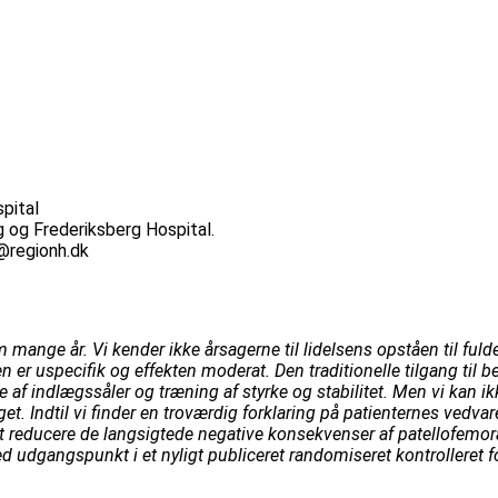
pital
g og Frederiksberg Hospital.
n@regionh.dk
ange år. Vi kender ikke årsagerne til lidelsens opståen til fulde
en er uspecifik og effekten moderat. Den traditionelle tilgang til
 af indlægssåler og træning af styrke og stabilitet. Men vi kan ik
nget. Indtil vi finder en troværdig forklaring på patienternes vedv
reducere de langsigtede negative konsekvenser af patellofemorale
d udgangspunkt i et nyligt publiceret randomiseret kontrolleret f