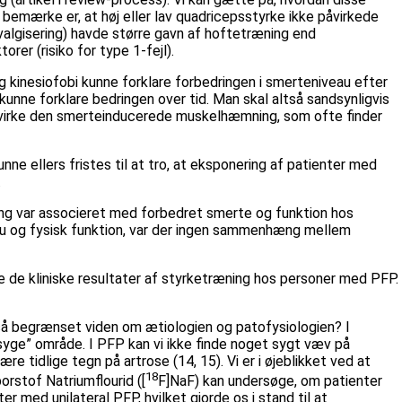
 bemærke er, at høj eller lav quadricepsstyrke ikke påvirkede
valgisering) havde større gavn af hoftetræning end
er (risiko for type 1-fejl).
g kinesiofobi kunne forklare forbedringen i smerteniveau efter
unne forklare bedringen over tid. Man skal altså sandsynligvis
påvirke den smerteinducerede muskelhæmning, som ofte finder
nne ellers fristes til at tro, at eksponering af patienter med
.
ar associeret med forbedret smerte og funktion hos
eau og fysisk funktion, var der ingen sammenhæng mellem
re de kliniske resultater af styrketræning hos personer med PFP.
 så begrænset viden om ætiologien og patofysiologien? I
 ”syge” område. I PFP kan vi ikke finde noget sygt væv på
e tidlige tegn på artrose (14, 15). Vi er i øjeblikket ved at
18
rstof Natriumflourid ([
F]NaF) kan undersøge, om patienter
 med unilateral PFP, hvilket gjorde os i stand til at