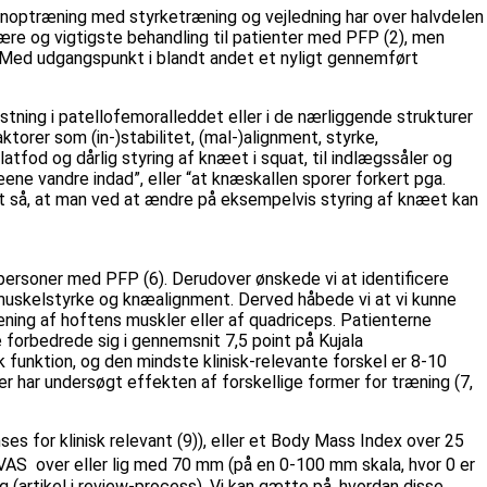
 genoptræning med styrketræning og vejledning har over halvdelen
re og vigtigste behandling til patienter med PFP (2), men
e? Med udgangspunkt i blandt andet et nyligt gennemført
astning i patellofemoralleddet eller i de nærliggende strukturer
torer som (in-)stabilitet, (mal-)alignment, styrke,
atfod og dårlig styring af knæet i squat, til indlægssåler og
ene vandre indad”, eller “at knæskallen sporer forkert pga.
det så, at man ved at ændre på eksempelvis styring af knæet kan
 personer med PFP (6). Derudover ønskede vi at identificere
, muskelstyrke og knæalignment. Derved håbede vi at vi kunne
ning af hoftens muskler eller af quadriceps. Patienterne
e forbedrede sig i gennemsnit 7,5 point på Kujala
funktion, og den mindste klinisk-relevante forskel er 8-10
er har undersøgt effekten af forskellige former for træning (7,
ses for klinisk relevant (9)), eller et Body Mass Index over 25
AS over eller lig med 70 mm (på en 0-100 mm skala, hvor 0 er
artikel i review-process). Vi kan gætte på, hvordan disse