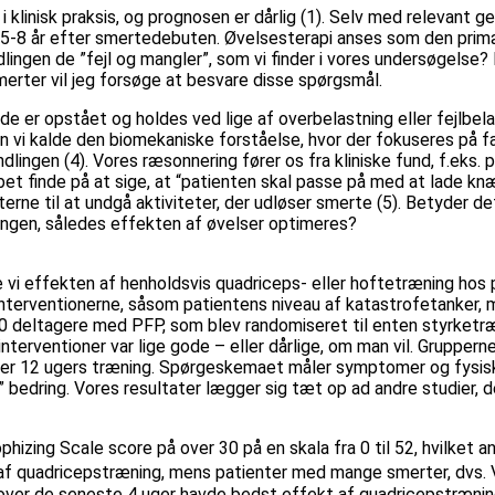
 klinisk praksis, og prognosen er dårlig (1). Selv med relevant
 5-8 år efter smertedebuten. Øvelsesterapi anses som den primæ
ndlingen de ”fejl og mangler”, som vi finder i vores undersøgels
erter vil jeg forsøge at besvare disse spørgsmål.
 de er opstået og holdes ved lige af overbelastning eller fejlbel
n vi kalde den biomekaniske forståelse, hvor der fokuseres på fak
ingen (4). Vores ræsonnering fører os fra kliniske fund, f.eks. pl
et finde på at sige, at “patienten skal passe på med at lade knæ
terne til at undgå aktiviteter, der udløser smerte (5). Betyder 
ngen, således effekten af øvelser optimeres?
e vi effekten af henholdsvis quadriceps- eller hoftetræning hos
f interventionerne, såsom patientens niveau af katastrofetanker
00 deltagere med PFP, som blev randomiseret til enten styrketræ
nterventioner var lige gode – eller dårlige, om man vil. Gruppern
fter 12 ugers træning. Spørgeskemaet måler symptomer og fysisk 
 bedring. Vores resultater lægger sig tæt op ad andre studier, d
izing Scale score på over 30 på en skala fra 0 til 52, hvilket an
f quadricepstræning, mens patienter med mange smerter, dvs. V
ver de seneste 4 uger havde bedst effekt af quadricepstræning (