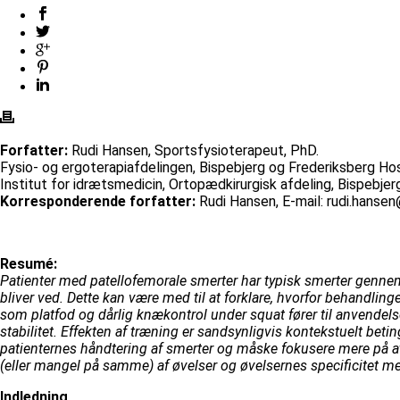
Forfatter:
Rudi Hansen, Sportsfysioterapeut, PhD.
Fysio- og ergoterapiafdelingen, Bispebjerg og Frederiksberg Hos
Institut for idrætsmedicin, Ortopædkirurgisk afdeling, Bispebjer
Korresponderende forfatter:
Rudi Hansen, E-mail: rudi.hanse
Resumé:
Patienter med patellofemorale smerter har typisk smerter gennem m
bliver ved. Dette kan være med til at forklare, hvorfor behandling
som platfod og dårlig knækontrol under squat fører til anvendelse
stabilitet. Effekten af træning er sandsynligvis kontekstuelt beti
patienternes håndtering af smerter og måske fokusere mere på at 
(eller mangel på samme) af øvelser og øvelsernes specificitet me
Indledning