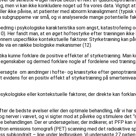
, men vi kan ikke konkludere noget ud fra vores data. Vigtigt at
ller ikke påvise, at patienter med abnorm knæalignment (typisk 
subgrupperne var små, og vi analyserede mange potentielle faktor
edring i psykologiske karakteristika som angst, katastrofering o
0). Her fandt man, at en øget hoftestyrke efter træningen ikke k
gennem uspecifikke kontekstuelle faktorer. Styrketræning kan 
e via en række biologiske mekanismer (12).
tika kunne forklare de positive effekter af styrketræning. Man ku
ke egenskaber og dermed forklare nogle af fordelene ved træning
e om ændringer i hofte- og knæstyrke efter genoptræning v
nt evidens for en positiv effekt af styrketræning på smerteniv
sykologiske eller kontekstuelle faktorer, der direkte kan forkla
ter de bedste øvelser eller den optimale behandling, når vi har
 og nerver i vævet, og vi sigter mod at påvirke og stimulere det
 behandlingen. Der er undersøgelser, der indikerer, at PFP kan vær
tron emissions tomografi (PET) scanning med det radioaktive spo
 subkondralt – lige under ledbrusken. Vi undersøgte 27 patienter