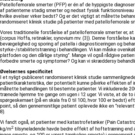
Patellofemorale smerter (PFP) er én af de hyppigste diagnoser i
af patienterne stadig smerter og nedsat fysisk funktionsniveau
hvilke øvelser virker bedst? Og er det vigtigt at målrette beha
randomiseret klinisk studie på patienter med patellofemorale sm
Vores traditionelle forståelse af patellofemorale smerter er, at
(corpus Hoffa, retinakler, synovium mv. (3)). Denne forståelse ka
bevægelighed og sporing af patella i diagnosticeringen og behandl
styrke-/stabilitetstræning i behandlingen. Vi kan måske ovenikøb
platfoden og den dårlige styring”. Mange vil også rådgive patien
forbedre smerte og symptomer? Og kan vi skræddersy behandli
Øvelsernes specificitet
I et nyligt-publiceret randomiseret klinisk studie sammenligned
patientkarakteristika, der potentielt kunne påvirke effekten a
målrette behandlingen til bestemte patienter. Vi inkluderede 2
trænede hjemme tre gange om ugen i 12 uger. Vi viste, at de to i
spørgeskemaet (på en skala fra 0 til 100, hvor 100 er bedst) e
point, så den gennemsnitlige patient oplevede ikke en ”relevant”
8).
Vi fandt også, at patienter med katastrofetanker (Pain Catastroph
2
kg/m
tilsyneladende havde bedre effekt af hoftetræning end a
ingen smerte, og 100 er værst tænkelige smerte) i gennemsnit o