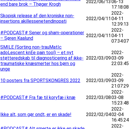
2022/06/13
06-13
end bare brok – Thøger Krogh
17:18:08
2022-
Skopisk release af den kroniske non-
2022/04/11
04-11
insertions akillessenetendinopati
12:39:13
2022-
#PODCAST# Sener og sham-operationer
2022/04/11
04-11
– Søren Kaalund
07:34:07
SMILE (Sorting non-trauMatIc
adoLescent knEe pain tool) – et nyt
2022-
støtteredskab til diagnosticering af ikke-
2022/03/09
03-09
traumatiske knæsmerter hos børn og
22:03:45
unge
2022-
10 posters fra SPORTSKONGRES 2022
2022/03/09
03-09
21:07:29
2022-
#PODCAST# Fra fæ til koryfæ i knæ
2022/03/08
03-08
15:23:48
2022-
Ikke alt, som gør ondt, er en skade!
2022/02/04
02-04
16:45:24
2022-
#PODCAST# Alt smerte er ikke en skade