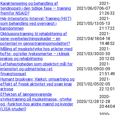
Karakterisering og behandling af
2021-
tendinopati i den tidlige fase — træning
2021/06/07
06-07
fremfor NSAID?
21:26:32
Høj-Intensitets-Interval-Træning (HIIT)
2021-
som behandling ved overvægt i
2021/05/13
05-13
barndommen
21:17:22
Okklusionstræning til rehabilitering af
2021-
sene-overbelastningsskader – en
2021/04/18
04-18
potentiel ny genoptræningsmodalitet?
19:48:52
Måling af muskelstyrke hos atleter med
2021-
hofte- og/eller lyskesmerter – i klinisk
2021/03/30
03-30
praksis og rehabilitering
20:12:02
Løftehastigheden som objektivt mål for
2021-
intensitet og udmattelse i et
2021/03/09
03-09
frivægtssquat
21:51:49
Humant bruskvæv: Vækst, omsætning og
2021-
effekt af fysisk aktivitet ved svær knæ
2021/02/05
02-05
artrose
22:12:01
Effekten af længerevarende
2020-
styrketræning på muskelmasse, -styrke
2020/12/28
12-28
og -funktion hos ældre mænd og kvinder
20:44:04
(LISA-studiet)
2020-