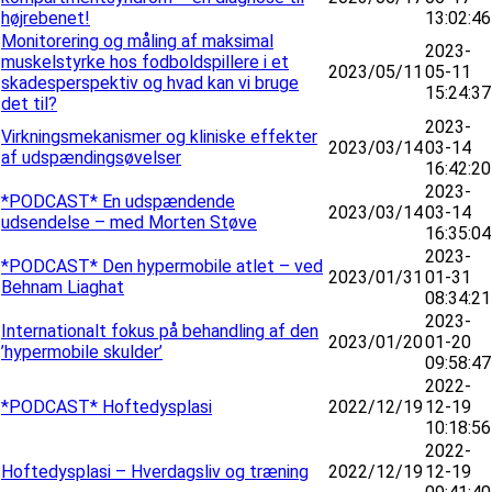
højrebenet!
13:02:46
Monitorering og måling af maksimal
2023-
muskelstyrke hos fodboldspillere i et
2023/05/11
05-11
skadesperspektiv og hvad kan vi bruge
15:24:37
det til?
2023-
Virkningsmekanismer og kliniske effekter
2023/03/14
03-14
af udspændingsøvelser
16:42:20
2023-
*PODCAST* En udspændende
2023/03/14
03-14
udsendelse – med Morten Støve
16:35:04
2023-
*PODCAST* Den hypermobile atlet – ved
2023/01/31
01-31
Behnam Liaghat
08:34:21
2023-
Internationalt fokus på behandling af den
2023/01/20
01-20
’hypermobile skulder’
09:58:47
2022-
*PODCAST* Hoftedysplasi
2022/12/19
12-19
10:18:56
2022-
Hoftedysplasi – Hverdagsliv og træning
2022/12/19
12-19