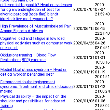
Røde flag eller blot
differentialdiagnostik? Hvad er evidensen
2020-
for og anvendeligheden af test for
2020/07/04
07-04
alvorlig patologi (røde flag) blandt
21:59:40
idrætsaktive med rygsmerter?
2020-
High Prevalence of Musculoskeletal Pain
2020/06/15
06-15
Among Esports Athletes
22:21:40
Cognitive load and fatigue in low load
2020-
physical activities such as computer work
2020/04/26
04-26
or e-sport
08:04:51
2020-
Okklusionstræning – Blood Flow
2020/01/31
01-31
Restriction (BFR) exercise
10:50:16
2020-
Medial tibial stress syndrom – Hvad er
2020/01/19
01-19
det og hvordan behandles det?
20:01:51
Femoroacetabular impingement
2020-
syndrome: Treatment and clinical decision
2020/01/12
01-12
making
21:00:24
Physical disability – the impact on the
2020-
shoulder and possibilities for adapted
2020/01/06
01-06
training
21:58:02