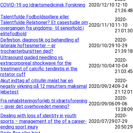
COVID-19 og Idrætsmedicinsk Forskning
2020/12/10
12-10
21:26:48
Talentfulde Fodboldspillere eller
2020-
Talentfulde Relationer? Et casestudie om
2020/11/10
11-10
overgangen fra ungdoms- til seniorhold i
21:01:30
elitefodbold
Definition, diagnostik og behandling af
2020-
laterale hoftesmerter – er
2020/10/29
10-29
trochanterbursitten død?
21:39:18
Ultrasound guided needling vs.
2020-
extracorporeal shockwave for the
2020/10/04
10-04
treatment of calcific tendinitis in the
21:03:45
rotator cuff
Akut indtag af citrullin malat har en
2020-
negativ virkning på 12 minutters maksimal
2020/09/24
09-24
løbetest
21:12:01
2020-
Fra rehabiliteringsforløb til idrætsforening
2020/09/06
09-06
– giver det overhovedet mening?
13:28:09
Dealing with loss of identity in youth
2020-
sports – management of the of a career-
2020/07/29
07-29
ending sport injury
20:50:29