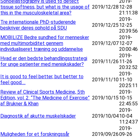
Sonoelastography is used to detect
2019-
tissue softness, but what is the usage of
2019/12/28
12-28
this in the musculoskeletal area?
21:11:38
2019-
Tre internationale PhD-studerende
2019/12/25
12-25
beskriver deres ophold på SDU
20:39:56
MOBILIZE Bedre sundhed for mennesker
2019-
med multimorbiditet gennem
2019/12/07
12-07
individualiseret træning og uddannelse
20:00:46
2019-
Hvad er den bedste behandlingsstrategi
2019/11/26
11-26
for unge patienter med meniskskader?
20:32:52
2019-
It is good to feel better, but better to
2019/11/10
11-10
feel good….
20:25:11
Review af Clinical Sports Medicine, 5th
2019-
Edition, vol. 2: “The Medicine of Exercise”
2019/10/15
10-15
af Brukner & Khan
22:45:55
2019-
Diagnostik af akutte muskelskader
2019/10/04
10-04
11:24:37
2019-
Muligheden for et forskningssår
2019/09/26
09-26