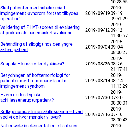
10:28:55
Skal patienter med subakromialt
2019-
impingement-syndrom fortsat tilbydes
2019/09/19
09-19
operation?
09:51:29
2019-
Validering af PHAT-scoren til evaluering
2019/09/12
09-12
af proksimale hasemuskel-avulsioner
11:30:57
2019-
Behandling af slidgigt hos den yngre,
2019/09/04
09-04
aktive patient
08:00:27
2019-
Scapula – kinesi eller dyskinesi?
2019/08/26
08-26
21:17:41
Betydningen af hoftemorfologi for
2019-
patienter med femoroacetabular
2019/08/14
08-14
impingement syndrom
11:13:29
2019-
Hvem er den typiske
2019/07/30
07-30
achillessenerupturpatient?
08:00:01
2019-
Kollagenomsætning i akillessenen – hvad
2019/07/16
07-16
ved vi og hvor mangler vi svar?
08:00:43
Nationwide implementation of anterior
2019-