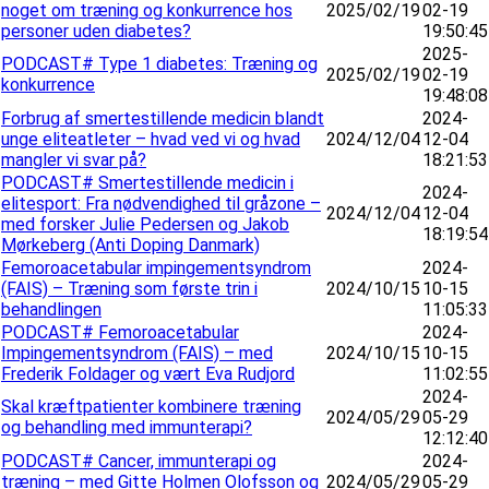
noget om træning og konkurrence hos
2025/02/19
02-19
personer uden diabetes?
19:50:45
2025-
PODCAST# Type 1 diabetes: Træning og
2025/02/19
02-19
konkurrence
19:48:08
Forbrug af smertestillende medicin blandt
2024-
unge eliteatleter – hvad ved vi og hvad
2024/12/04
12-04
mangler vi svar på?
18:21:53
PODCAST# Smertestillende medicin i
2024-
elitesport: Fra nødvendighed til gråzone –
2024/12/04
12-04
med forsker Julie Pedersen og Jakob
18:19:54
Mørkeberg (Anti Doping Danmark)
Femoroacetabular impingementsyndrom
2024-
(FAIS) – Træning som første trin i
2024/10/15
10-15
behandlingen
11:05:33
PODCAST# Femoroacetabular
2024-
Impingementsyndrom (FAIS) – med
2024/10/15
10-15
Frederik Foldager og vært Eva Rudjord
11:02:55
2024-
Skal kræftpatienter kombinere træning
2024/05/29
05-29
og behandling med immunterapi?
12:12:40
PODCAST# Cancer, immunterapi og
2024-
træning – med Gitte Holmen Olofsson og
2024/05/29
05-29