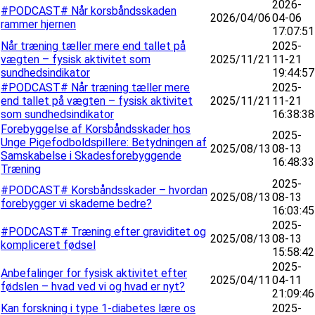
2026-
#PODCAST# Når korsbåndsskaden
2026/04/06
04-06
rammer hjernen
17:07:51
Når træning tæller mere end tallet på
2025-
vægten – fysisk aktivitet som
2025/11/21
11-21
sundhedsindikator
19:44:57
#PODCAST# Når træning tæller mere
2025-
end tallet på vægten – fysisk aktivitet
2025/11/21
11-21
som sundhedsindikator
16:38:38
Forebyggelse af Korsbåndsskader hos
2025-
Unge Pigefodboldspillere: Betydningen af
2025/08/13
08-13
Samskabelse i Skadesforebyggende
16:48:33
Træning
2025-
#PODCAST# Korsbåndsskader – hvordan
2025/08/13
08-13
forebygger vi skaderne bedre?
16:03:45
2025-
#PODCAST# Træning efter graviditet og
2025/08/13
08-13
kompliceret fødsel
15:58:42
2025-
Anbefalinger for fysisk aktivitet efter
2025/04/11
04-11
fødslen – hvad ved vi og hvad er nyt?
21:09:46
Kan forskning i type 1-diabetes lære os
2025-