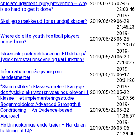
cruciate ligament injury prevention – Why
2019/07/05
07-05
is so hard to get it done?
22:03:46
2019-
Skal jeg strække ud for at undgå skader?
2019/06/29
06-29
21:45:23
2019-
Where do elite youth football players
2019/06/25
06-25
come from?
21:23:07
2019-
Iskæmisk prækonditionering: Effekter på
2019/06/20
06-20
fysisk præstationsevne og karfunktion?
22:00:37
2019-
Information og rådgivning om
2019/06/12
06-12
lændesmerter
20:31:26
“Skummøbler” i klasseværelset kan øge
2019-
det fysiske aktivitetsniveau hos elever i 1.
2019/05/22
05-22
klasse – et implementeringsstudie
12:07:56
Boganmeldelse: Advanced Strength &
2019-
Conditioning – An Evidence-based
2019/05/22
05-22
Approach
11:36:57
2019-
Holdningskorrigerende trøjer – Har du en
2019/05/06
05-06
holdning til tøj?
21:29:40