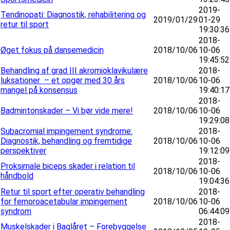
2019-
Tendinopati: Diagnostik, rehabilitering og
2019/01/29
01-29
retur til sport
19:30:36
2018-
Øget fokus på dansemedicin
2018/10/06
10-06
19:45:52
Behandling af grad III akromioklavikulære
2018-
luksationer – et opgør med 30 års
2018/10/06
10-06
mangel på konsensus
19:40:17
2018-
Badmintonskader – Vi bør vide mere!
2018/10/06
10-06
19:29:08
Subacromial impingement syndrome:
2018-
Diagnostik, behandling og fremtidige
2018/10/06
10-06
perspektiver
19:12:09
2018-
Proksimale biceps skader i relation til
2018/10/06
10-06
håndbold
19:04:36
Retur til sport efter operativ behandling
2018-
for femoroacetabular impingement
2018/10/06
10-06
syndrom
06:44:09
2018-
Muskelskader i Baglåret – Forebyggelse