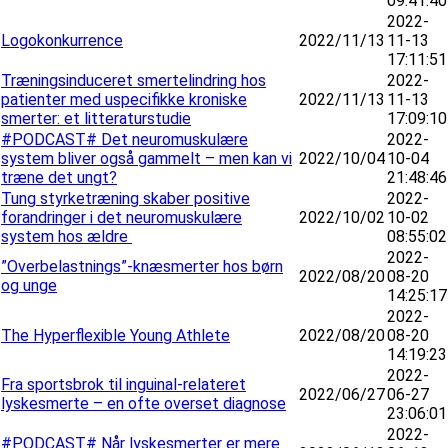
09:41:40
2022-
Logokonkurrence
2022/11/13
11-13
17:11:51
Træningsinduceret smertelindring hos
2022-
patienter med uspecifikke kroniske
2022/11/13
11-13
smerter: et litteraturstudie
17:09:10
#PODCAST# Det neuromuskulære
2022-
system bliver også gammelt – men kan vi
2022/10/04
10-04
træne det ungt?
21:48:46
Tung styrketræning skaber positive
2022-
forandringer i det neuromuskulære
2022/10/02
10-02
system hos ældre
08:55:02
2022-
”Overbelastnings”-knæsmerter hos børn
2022/08/20
08-20
og unge
14:25:17
2022-
The Hyperflexible Young Athlete
2022/08/20
08-20
14:19:23
2022-
Fra sportsbrok til inguinal-relateret
2022/06/27
06-27
lyskesmerte – en ofte overset diagnose
23:06:01
2022-
#PODCAST# Når lyskesmerter er mere