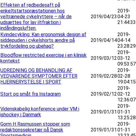
Effekten af rødbedesaft på
enkeltstartspræstationen hos
2019-
veltrænede cykelryttere – når de
2019/04/23
04-23
udsættes for lav iltfraktion i
21:44:33
indåndingsluften.
Kvindecykling: Kan ergonomisk design af
2019-
siddepuden i cykelshorts ændre på
2019/04/14
04-14
trykfordeling og ubehag?
23:28:29
2019-
Bloodflow restricted exercise i en klinisk
2019/03/12
03-12
kontekst
09:53:57
UDREDNING OG BEHANDLING AF
2019-
VEDVARENDE SYMPTOMER EFTER
2019/02/28
02-28
HJERNERYSTELSE I SPORT
19:04:15
2019-
Stort og småt fra Instagram
2019/02/12
02-12
12:36:07
2019-
Videnskabelig konference under VM i
2019/01/31
01-31
ishockey i Danmark
13:25:28
Gorm H Rasmussen stopper som
2019-
redaktionssekretær på Dansk
2019/01/31
01-31
Sportsmedicin
13:23:45