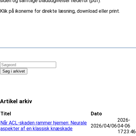
siden og samtlige bladudgivelser nedefor (pdf).
Klik på ikonerne for direkte læsning, download eller print.
Artikel arkiv
Titel
Dato
2026-
Når ACL-skaden rammer hjernen: Neurale
2026/04/06
04-06
aspekter af en klassisk knæskade
17:23:46