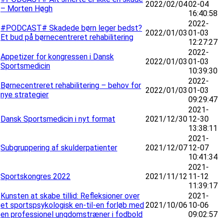
2022/02/04
02-04
– Morten Høgh
16:40:58
2022-
#PODCAST# Skadede børn leger bedst?
2022/01/03
01-03
Et bud på børnecentreret rehabilitering
12:27:27
2022-
Appetizer for kongressen i Dansk
2022/01/03
01-03
Sportsmedicin
10:39:30
2022-
Børnecentreret rehabilitering – behov for
2022/01/03
01-03
nye strategier
09:29:47
2021-
Dansk Sportsmedicin i nyt format
2021/12/30
12-30
13:38:11
2021-
Subgruppering af skulderpatienter
2021/12/07
12-07
10:41:34
2021-
Sportskongres 2022
2021/11/12
11-12
11:39:17
Kunsten at skabe tillid: Refleksioner over
2021-
et sportspsykologisk en-til-en forløb med
2021/10/06
10-06
en professionel ungdomstræner i fodbold
09:02:57