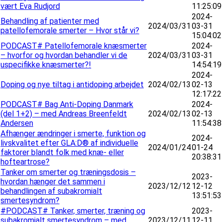
vært Eva Rudjord
11:25:09
2024-
Behandling af patienter med
2024/03/31
03-31
patellofemorale smerter – Hvor står vi?
15:04:02
PODCAST# Patellofemorale knæsmerter
2024-
– hvorfor og hvordan behandler vi de
2024/03/31
03-31
uspecifikke knæsmerter?!
14:54:19
2024-
Doping og nye tiltag i antidoping arbejdet
2024/02/13
02-13
12:17:22
PODCAST# Bag Anti-Doping Danmark
2024-
(del 1+2) – med Andreas Breenfeldt
2024/02/13
02-13
Andersen
11:54:38
Afhænger ændringer i smerte, funktion og
2024-
livskvalitet efter GLA:D® af individuelle
2024/01/24
01-24
faktorer blandt folk med knæ- eller
20:38:31
hofteartrose?
Tanker om smerter og træningsdosis –
2023-
hvordan hænger det sammen i
2023/12/12
12-12
behandlingen af subakromialt
13:51:53
smertesyndrom?
#PODCAST# Tanker, smerter, træning og
2023-
subakromialt smertesyndrom – med
2023/12/11
12-11