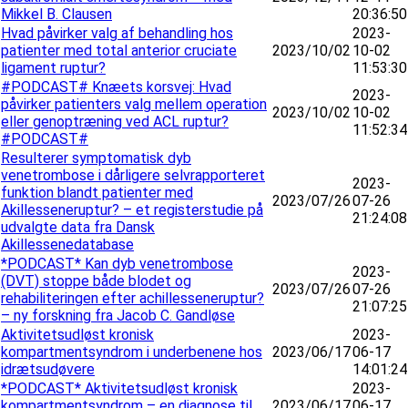
Mikkel B. Clausen
20:36:50
Hvad påvirker valg af behandling hos
2023-
patienter med total anterior cruciate
2023/10/02
10-02
ligament ruptur?
11:53:30
#PODCAST# Knæets korsvej: Hvad
2023-
påvirker patienters valg mellem operation
2023/10/02
10-02
eller genoptræning ved ACL ruptur?
11:52:34
#PODCAST#
Resulterer symptomatisk dyb
venetrombose i dårligere selvrapporteret
2023-
funktion blandt patienter med
2023/07/26
07-26
Akillesseneruptur? – et registerstudie på
21:24:08
udvalgte data fra Dansk
Akillessenedatabase
*PODCAST* Kan dyb venetrombose
2023-
(DVT) stoppe både blodet og
2023/07/26
07-26
rehabiliteringen efter achillesseneruptur?
21:07:25
– ny forskning fra Jacob C. Gandløse
Aktivitetsudløst kronisk
2023-
kompartmentsyndrom i underbenene hos
2023/06/17
06-17
idrætsudøvere
14:01:24
*PODCAST* Aktivitetsudløst kronisk
2023-
kompartmentsyndrom – en diagnose til
2023/06/17
06-17