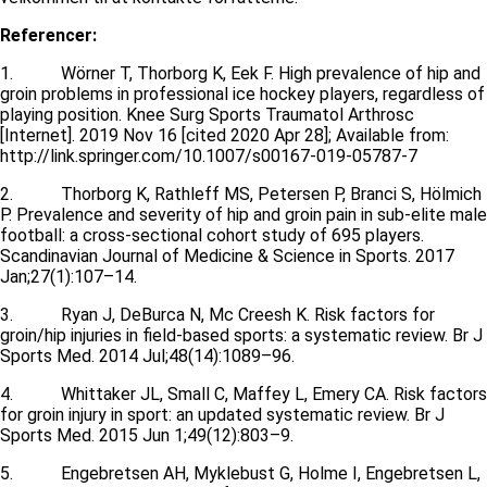
Referencer:
1. Wörner T, Thorborg K, Eek F. High prevalence of hip and
groin problems in professional ice hockey players, regardless of
playing position. Knee Surg Sports Traumatol Arthrosc
[Internet]. 2019 Nov 16 [cited 2020 Apr 28]; Available from:
http://link.springer.com/10.1007/s00167-019-05787-7
2. Thorborg K, Rathleff MS, Petersen P, Branci S, Hölmich
P. Prevalence and severity of hip and groin pain in sub-elite male
football: a cross-sectional cohort study of 695 players.
Scandinavian Journal of Medicine & Science in Sports. 2017
Jan;27(1):107–14.
3. Ryan J, DeBurca N, Mc Creesh K. Risk factors for
groin/hip injuries in field-based sports: a systematic review. Br J
Sports Med. 2014 Jul;48(14):1089–96.
4. Whittaker JL, Small C, Maffey L, Emery CA. Risk factors
for groin injury in sport: an updated systematic review. Br J
Sports Med. 2015 Jun 1;49(12):803–9.
5. Engebretsen AH, Myklebust G, Holme I, Engebretsen L,