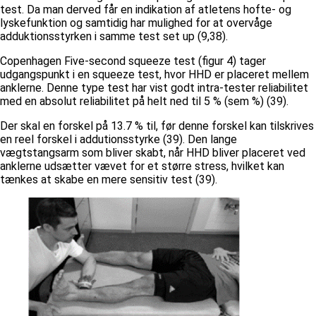
test. Da man derved får en indikation af atletens hofte- og
lyskefunktion og samtidig har mulighed for at overvåge
adduktionsstyrken i samme test set up (9,38).
Copenhagen Five-second squeeze test (figur 4) tager
udgangspunkt i en squeeze test, hvor HHD er placeret mellem
anklerne. Denne type test har vist godt intra-tester reliabilitet
med en absolut reliabilitet på helt ned til 5 % (sem %) (39).
Der skal en forskel på 13.7 % til, før denne forskel kan tilskrives
en reel forskel i addutionsstyrke (39). Den lange
vægtstangsarm som bliver skabt, når HHD bliver placeret ved
anklerne udsætter vævet for et større stress, hvilket kan
tænkes at skabe en mere sensitiv test (39).