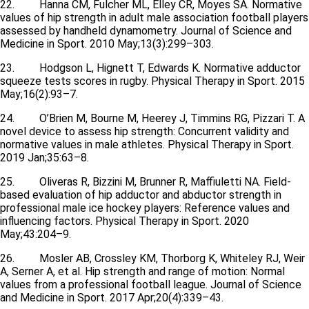
22. Hanna CM, Fulcher ML, Elley CR, Moyes SA. Normative
values of hip strength in adult male association football players
assessed by handheld dynamometry. Journal of Science and
Medicine in Sport. 2010 May;13(3):299–303.
23. Hodgson L, Hignett T, Edwards K. Normative adductor
squeeze tests scores in rugby. Physical Therapy in Sport. 2015
May;16(2):93–7.
24. O’Brien M, Bourne M, Heerey J, Timmins RG, Pizzari T. A
novel device to assess hip strength: Concurrent validity and
normative values in male athletes. Physical Therapy in Sport.
2019 Jan;35:63–8.
25. Oliveras R, Bizzini M, Brunner R, Maffiuletti NA. Field-
based evaluation of hip adductor and abductor strength in
professional male ice hockey players: Reference values and
influencing factors. Physical Therapy in Sport. 2020
May;43:204–9.
26. Mosler AB, Crossley KM, Thorborg K, Whiteley RJ, Weir
A, Serner A, et al. Hip strength and range of motion: Normal
values from a professional football league. Journal of Science
and Medicine in Sport. 2017 Apr;20(4):339–43.