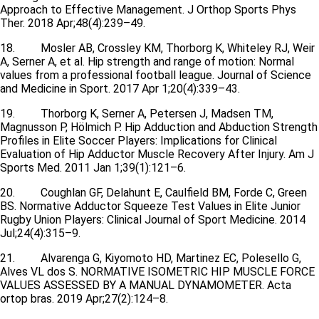
Approach to Effective Management. J Orthop Sports Phys
Ther. 2018 Apr;48(4):239–49.
18. Mosler AB, Crossley KM, Thorborg K, Whiteley RJ, Weir
A, Serner A, et al. Hip strength and range of motion: Normal
values from a professional football league. Journal of Science
and Medicine in Sport. 2017 Apr 1;20(4):339–43.
19. Thorborg K, Serner A, Petersen J, Madsen TM,
Magnusson P, Hölmich P. Hip Adduction and Abduction Strength
Profiles in Elite Soccer Players: Implications for Clinical
Evaluation of Hip Adductor Muscle Recovery After Injury. Am J
Sports Med. 2011 Jan 1;39(1):121–6.
20. Coughlan GF, Delahunt E, Caulfield BM, Forde C, Green
BS. Normative Adductor Squeeze Test Values in Elite Junior
Rugby Union Players: Clinical Journal of Sport Medicine. 2014
Jul;24(4):315–9.
21. Alvarenga G, Kiyomoto HD, Martinez EC, Polesello G,
Alves VL dos S. NORMATIVE ISOMETRIC HIP MUSCLE FORCE
VALUES ASSESSED BY A MANUAL DYNAMOMETER. Acta
ortop bras. 2019 Apr;27(2):124–8.