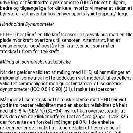
udvikling, er håndholdte dynamometre (HHD) blevet billigere,
bedre og tilgængelige for klinikere, hvorfor vi mener at sådan et
bør være fast inventar hos enhver sportsfysioterapeut/-læge.
Håndholdte Dynamometer
Et HHD består af en lille kraftsensor i et plastik hus med en lille
plade hvor kraft overføres til sensoren. Alternativt, kan et
dynamometer også bestå af en kraftsensor, som måler
trækkraft frem for trykkraft.
Måling af isometrisk muskelstyrke
Når det gælder validitet af måling med HHD, så har målinger af
maksimal isometrisk hofte adduktion vist moderat til excellent
validitet sammenlignet med guldstandarden, et isokinetisk
dynamometer (ICC: 0.84-0.98) (31), i raske testpersoner.
Målinger af isometrisk hofte muskelstyrke med HHD har vist
god intra-tester reliabilitet med en absolut reliabilitet på helt
ned til 3-8 % (SEM %) (32–34), hvilket kan oversættes til, at
hvis den samme kliniker udfører testen flere gange i træk, kan
der forventes en forskel i målinger på 8 %. I de enkelte
referencer er det muligt at læse detaljeret beskrivelse af