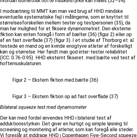
hvordan isometrisk hofte muskelstyrke kan måles (32–34).
I modsætning til MMT kan man ved brug af HHD mindske
eventuelle systematiske fejl i målingerne, som er knyttet til
størrelsesforskellen mellem tester og testpersonen (35), da
man har mulighed for at fiksere dynamometret. Den eksterne
fiktion kan enten foregå i form af bælter (36) (figur 2) eller op
af en fast overflade (37) (figur 3). I et studie af Thorborg et. al.
testede en mand og en kvinde enogtyve atleter af forskelligt
køn og størrelse. Her fandt man god inter-tester reliabilitet
(ICC: 0.76-0.95) HHD eksternt fikseret med bælte ved test af
hoftemuskulaturen.
Figur 2 – Ekstern fiktion med bælte (36)
Figur 3 – Ekstern fiktion op ad fast overflade (37)
Bilateral squeeze test med dynamometer
Der kan med fordel anvendes HHD i bilateral test af
adduktionsstyrken. Det giver en hurtigt og simple løsning til
screening og monitering af atleter, som kan foregå alle steder.
Vi foreslår at inddrage HHD i Copenhagen Five-Second squeeze