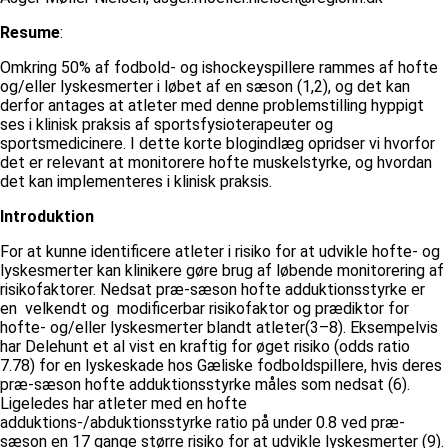
Resume
:
Omkring 50% af fodbold- og ishockeyspillere rammes af hofte
og/eller lyskesmerter i løbet af en sæson (1,2), og det kan
derfor antages at atleter med denne problemstilling hyppigt
ses i klinisk praksis af sportsfysioterapeuter og
sportsmedicinere. I dette korte blogindlæg opridser vi hvorfor
det er relevant at monitorere hofte muskelstyrke, og hvordan
det kan implementeres i klinisk praksis.
Introduktion
For at kunne identificere atleter i risiko for at udvikle hofte- og
lyskesmerter kan klinikere gøre brug af løbende monitorering af
risikofaktorer. Nedsat præ-sæson hofte adduktionsstyrke er
en velkendt og modificerbar risikofaktor og prædiktor for
hofte- og/eller lyskesmerter blandt atleter(3–8). Eksempelvis
har Delehunt et al vist en kraftig for øget risiko (odds ratio
7.78) for en lyskeskade hos Gæliske fodboldspillere, hvis deres
præ-sæson hofte adduktionsstyrke måles som nedsat (6).
Ligeledes har atleter med en hofte
adduktions-/abduktionsstyrke ratio på under 0.8 ved præ-
sæson en 17 gange større risiko for at udvikle lyskesmerter (9).