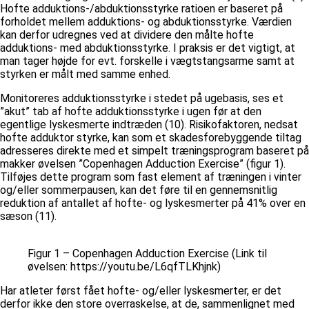
Hofte adduktions-/abduktionsstyrke ratioen er baseret på
forholdet mellem adduktions- og abduktionsstyrke. Værdien
kan derfor udregnes ved at dividere den målte hofte
adduktions- med abduktionsstyrke. I praksis er det vigtigt, at
man tager højde for evt. forskelle i vægtstangsarme samt at
styrken er målt med samme enhed.
Monitoreres adduktionsstyrke i stedet på ugebasis, ses et
”akut” tab af hofte adduktionsstyrke i ugen før at den
egentlige lyskesmerte indtræden (10). Risikofaktoren, nedsat
hofte adduktor styrke, kan som et skadesforebyggende tiltag
adresseres direkte med et simpelt træningsprogram baseret på
makker øvelsen ”Copenhagen Adduction Exercise” (figur 1).
Tilføjes dette program som fast element af træningen i vinter
og/eller sommerpausen, kan det føre til en gennemsnitlig
reduktion af antallet af hofte- og lyskesmerter på 41% over en
sæson (11).
Figur 1 – Copenhagen Adduction Exercise (Link til
øvelsen: https://youtu.be/L6qfTLKhjnk)
Har atleter først fået hofte- og/eller lyskesmerter, er det
derfor ikke den store overraskelse, at de, sammenlignet med