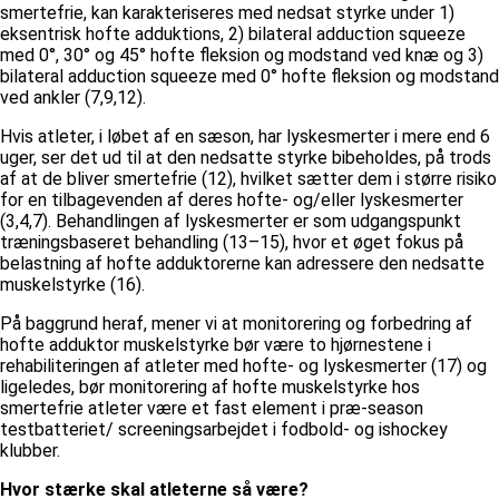
smertefrie, kan karakteriseres med nedsat styrke under 1)
eksentrisk hofte adduktions, 2) bilateral adduction squeeze
med 0°, 30° og 45° hofte fleksion og modstand ved knæ og 3)
bilateral adduction squeeze med 0° hofte fleksion og modstand
ved ankler (7,9,12).
Hvis atleter, i løbet af en sæson, har lyskesmerter i mere end 6
uger, ser det ud til at den nedsatte styrke bibeholdes, på trods
af at de bliver smertefrie (12), hvilket sætter dem i større risiko
for en tilbagevenden af deres hofte- og/eller lyskesmerter
(3,4,7). Behandlingen af lyskesmerter er som udgangspunkt
træningsbaseret behandling (13–15), hvor et øget fokus på
belastning af hofte adduktorerne kan adressere den nedsatte
muskelstyrke (16).
På baggrund heraf, mener vi at monitorering og forbedring af
hofte adduktor muskelstyrke bør være to hjørnestene i
rehabiliteringen af atleter med hofte- og lyskesmerter (17) og
ligeledes, bør monitorering af hofte muskelstyrke hos
smertefrie atleter være et fast element i præ-season
testbatteriet/ screeningsarbejdet i fodbold- og ishockey
klubber.
Hvor stærke skal atleterne så være?