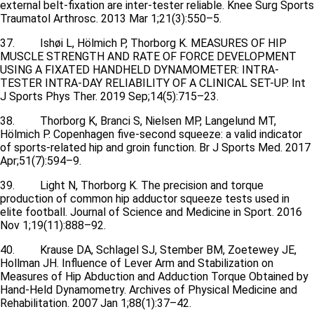
external belt-fixation are inter-tester reliable. Knee Surg Sports
Traumatol Arthrosc. 2013 Mar 1;21(3):550–5.
37. Ishøi L, Hölmich P, Thorborg K. MEASURES OF HIP
MUSCLE STRENGTH AND RATE OF FORCE DEVELOPMENT
USING A FIXATED HANDHELD DYNAMOMETER: INTRA-
TESTER INTRA-DAY RELIABILITY OF A CLINICAL SET-UP. Int
J Sports Phys Ther. 2019 Sep;14(5):715–23.
38. Thorborg K, Branci S, Nielsen MP, Langelund MT,
Hölmich P. Copenhagen five-second squeeze: a valid indicator
of sports-related hip and groin function. Br J Sports Med. 2017
Apr;51(7):594–9.
39. Light N, Thorborg K. The precision and torque
production of common hip adductor squeeze tests used in
elite football. Journal of Science and Medicine in Sport. 2016
Nov 1;19(11):888–92.
40. Krause DA, Schlagel SJ, Stember BM, Zoetewey JE,
Hollman JH. Influence of Lever Arm and Stabilization on
Measures of Hip Abduction and Adduction Torque Obtained by
Hand-Held Dynamometry. Archives of Physical Medicine and
Rehabilitation. 2007 Jan 1;88(1):37–42.