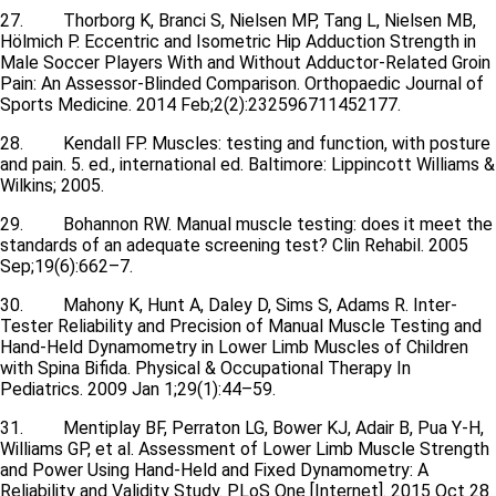
27. Thorborg K, Branci S, Nielsen MP, Tang L, Nielsen MB,
Hölmich P. Eccentric and Isometric Hip Adduction Strength in
Male Soccer Players With and Without Adductor-Related Groin
Pain: An Assessor-Blinded Comparison. Orthopaedic Journal of
Sports Medicine. 2014 Feb;2(2):232596711452177.
28. Kendall FP. Muscles: testing and function, with posture
and pain. 5. ed., international ed. Baltimore: Lippincott Williams &
Wilkins; 2005.
29. Bohannon RW. Manual muscle testing: does it meet the
standards of an adequate screening test? Clin Rehabil. 2005
Sep;19(6):662–7.
30. Mahony K, Hunt A, Daley D, Sims S, Adams R. Inter-
Tester Reliability and Precision of Manual Muscle Testing and
Hand-Held Dynamometry in Lower Limb Muscles of Children
with Spina Bifida. Physical & Occupational Therapy In
Pediatrics. 2009 Jan 1;29(1):44–59.
31. Mentiplay BF, Perraton LG, Bower KJ, Adair B, Pua Y-H,
Williams GP, et al. Assessment of Lower Limb Muscle Strength
and Power Using Hand-Held and Fixed Dynamometry: A
Reliability and Validity Study. PLoS One [Internet]. 2015 Oct 28