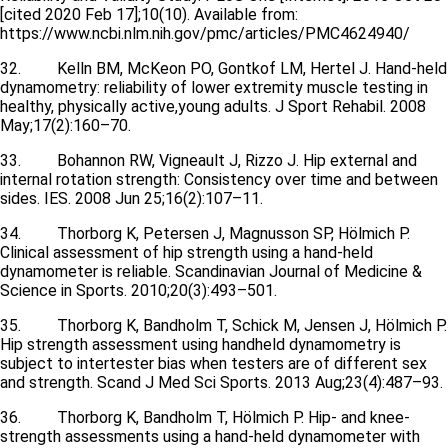
[cited 2020 Feb 17];10(10). Available from:
https://www.ncbi.nlm.nih.gov/pmc/articles/PMC4624940/
32. Kelln BM, McKeon PO, Gontkof LM, Hertel J. Hand-held
dynamometry: reliability of lower extremity muscle testing in
healthy, physically active,young adults. J Sport Rehabil. 2008
May;17(2):160–70.
33. Bohannon RW, Vigneault J, Rizzo J. Hip external and
internal rotation strength: Consistency over time and between
sides. IES. 2008 Jun 25;16(2):107–11.
34. Thorborg K, Petersen J, Magnusson SP, Hölmich P.
Clinical assessment of hip strength using a hand-held
dynamometer is reliable. Scandinavian Journal of Medicine &
Science in Sports. 2010;20(3):493–501.
35. Thorborg K, Bandholm T, Schick M, Jensen J, Hölmich P.
Hip strength assessment using handheld dynamometry is
subject to intertester bias when testers are of different sex
and strength. Scand J Med Sci Sports. 2013 Aug;23(4):487–93.
36. Thorborg K, Bandholm T, Hölmich P. Hip- and knee-
strength assessments using a hand-held dynamometer with