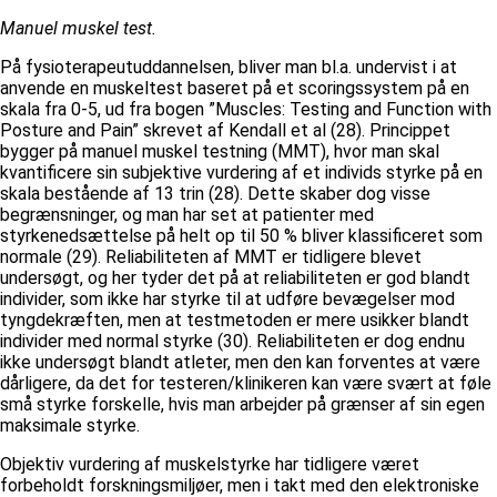
Manuel muskel test.
På fysioterapeutuddannelsen, bliver man bl.a. undervist i at
anvende en muskeltest baseret på et scoringssystem på en
skala fra 0-5, ud fra bogen ”Muscles: Testing and Function with
Posture and Pain” skrevet af Kendall et al (28). Princippet
bygger på manuel muskel testning (MMT), hvor man skal
kvantificere sin subjektive vurdering af et individs styrke på en
skala bestående af 13 trin (28). Dette skaber dog visse
begrænsninger, og man har set at patienter med
styrkenedsættelse på helt op til 50 % bliver klassificeret som
normale (29). Reliabiliteten af MMT er tidligere blevet
undersøgt, og her tyder det på at reliabiliteten er god blandt
individer, som ikke har styrke til at udføre bevægelser mod
tyngdekræften, men at testmetoden er mere usikker blandt
individer med normal styrke (30). Reliabiliteten er dog endnu
ikke undersøgt blandt atleter, men den kan forventes at være
dårligere, da det for testeren/klinikeren kan være svært at føle
små styrke forskelle, hvis man arbejder på grænser af sin egen
maksimale styrke.
Objektiv vurdering af muskelstyrke har tidligere været
forbeholdt forskningsmiljøer, men i takt med den elektroniske