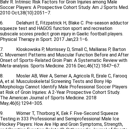
Bahr R. Intrinsic Risk Factors for Groin Injuries among Male
Soccer Players: A Prospective Cohort Study. Am J Sports Med.
2010 Oct;38(10):2051–7.
6. Delahunt E, Fitzpatrick H, Blake C. Pre-season adductor
squeeze test and HAGOS function sport and recreation
subscale scores predict groin injury in Gaelic football players.
Physical Therapy in Sport. 2017 Jan;23:1–6.
7. Kloskowska P, Morrissey D, Small C, Malliaras P, Barton
C. Movement Patterns and Muscular Function Before and After
Onset of Sports-Related Groin Pain: A Systematic Review with
Meta-analysis. Sports Medicine. 2016 Dec;46(12):1847–67.
8. Mosler AB, Weir A, Serner A, Agricola R, Eirale C, Farooq
A, et al. Musculoskeletal Screening Tests and Bony Hip
Morphology Cannot Identify Male Professional Soccer Players
at Risk of Groin Injuries: A 2-Year Prospective Cohort Study.
The American Journal of Sports Medicine. 2018
May;46(6):1294–305.
9. Wörner T, Thorborg K, Eek F. Five-Second Squeeze
Testing in 333 Professional and Semiprofessional Male Ice
Hockey Players: How Are Hip and Groin Symptoms, Strength,