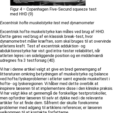
Figur 4 – Copenhagen Five-Secund squeeze test
med HHD (9)
Excentrisk hofte muskelstyrke test med dynamometer
Excentrisk hofte muskelstyrke kan måles ved brug af HHD.
Dette gøres ved brug af en klassisk break-test, hvor
dynamometret måler kræften, som skal bruges til at overvinde
atletens kraft. Test af excentrisk adduktion- og
abduktionsstyrke har vist god intra-tester reliabilitet, når
atleten lejres i en sideliggende position og en middelværdi
udregnes fra 3 testforsøg (40).
Vi har i denne artikel valgt at give en bred gennemgang af
litteraturen omkring betydningen af muskelstyrke og balance
ved hofte/lyskeproblemer i atleter samt egnede muskeltest i
hofte- og lyskeregionen. Vi håber med dette overblik at
inspirere læseren til at implementere disse i den kliniske praksis.
Vi har valgt ikke at gennemgå de forskellige testprotokoller,
men opfordrer læseren til selv at dykke ned i de relevante
artikler for at finde dem. Såfremt der skulle forekomme
problemer med adgang til artiklens referencer, er læseren
velkommen til at kontakte forfatterne.