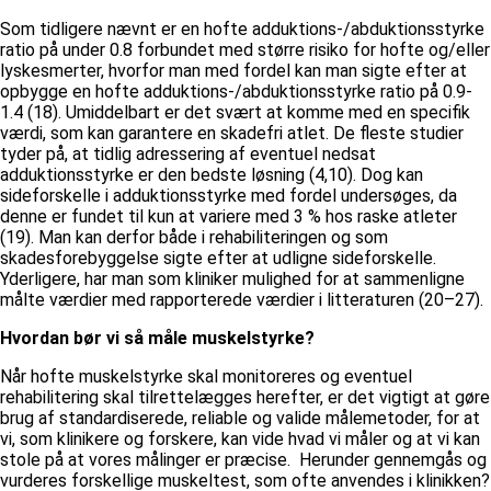
Som tidligere nævnt er en hofte adduktions-/abduktionsstyrke
ratio på under 0.8 forbundet med større risiko for hofte og/eller
lyskesmerter, hvorfor man med fordel kan man sigte efter at
opbygge en hofte adduktions-/abduktionsstyrke ratio på 0.9-
1.4 (18). Umiddelbart er det svært at komme med en specifik
værdi, som kan garantere en skadefri atlet. De fleste studier
tyder på, at tidlig adressering af eventuel nedsat
adduktionsstyrke er den bedste løsning (4,10). Dog kan
sideforskelle i adduktionsstyrke med fordel undersøges, da
denne er fundet til kun at variere med 3 % hos raske atleter
(19). Man kan derfor både i rehabiliteringen og som
skadesforebyggelse sigte efter at udligne sideforskelle.
Yderligere, har man som kliniker mulighed for at sammenligne
målte værdier med rapporterede værdier i litteraturen (20–27).
Hvordan bør vi så måle muskelstyrke?
Når hofte muskelstyrke skal monitoreres og eventuel
rehabilitering skal tilrettelægges herefter, er det vigtigt at gøre
brug af standardiserede, reliable og valide målemetoder, for at
vi, som klinikere og forskere, kan vide hvad vi måler og at vi kan
stole på at vores målinger er præcise. Herunder gennemgås og
vurderes forskellige muskeltest, som ofte anvendes i klinikken?