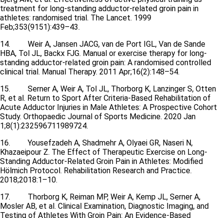
treatment for long-standing adductor-related groin pain in
athletes: randomised trial. The Lancet. 1999
Feb;353(9151):439–43.
14. Weir A, Jansen JACG, van de Port IGL, Van de Sande
HBA, Tol JL, Backx FJG. Manual or exercise therapy for long-
standing adductor-related groin pain: A randomised controlled
clinical trial. Manual Therapy. 2011 Apr;16(2):148–54.
15. Serner A, Weir A, Tol JL, Thorborg K, Lanzinger S, Otten
R, et al. Return to Sport After Criteria-Based Rehabilitation of
Acute Adductor Injuries in Male Athletes: A Prospective Cohort
Study. Orthopaedic Journal of Sports Medicine. 2020 Jan
1;8(1):232596711989724.
16. Yousefzadeh A, Shadmehr A, Olyaei GR, Naseri N,
Khazaeipour Z. The Effect of Therapeutic Exercise on Long-
Standing Adductor-Related Groin Pain in Athletes: Modified
Hölmich Protocol. Rehabilitation Research and Practice.
2018;2018:1–10.
17. Thorborg K, Reiman MP, Weir A, Kemp JL, Serner A,
Mosler AB, et al. Clinical Examination, Diagnostic Imaging, and
Testing of Athletes With Groin Pain: An Evidence-Based