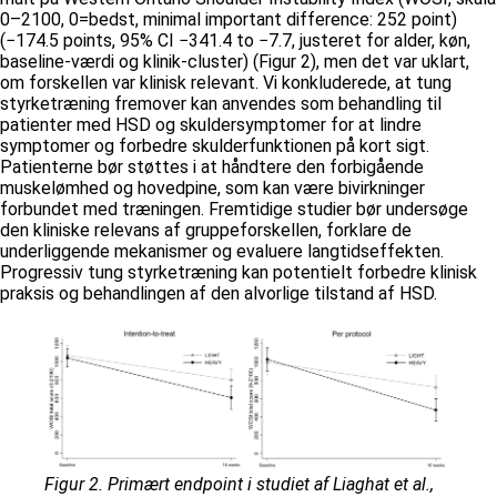
0–2100, 0=bedst, minimal important difference: 252 point)
(−174.5 points, 95% CI −341.4 to −7.7, justeret for alder, køn,
baseline-værdi og klinik-cluster) (Figur 2), men det var uklart,
om forskellen var klinisk relevant. Vi konkluderede, at tung
styrketræning fremover kan anvendes som behandling til
patienter med HSD og skuldersymptomer for at lindre
symptomer og forbedre skulderfunktionen på kort sigt.
Patienterne bør støttes i at håndtere den forbigående
muskelømhed og hovedpine, som kan være bivirkninger
forbundet med træningen. Fremtidige studier bør undersøge
den kliniske relevans af gruppeforskellen, forklare de
underliggende mekanismer og evaluere langtidseffekten.
Progressiv tung styrketræning kan potentielt forbedre klinisk
praksis og behandlingen af den alvorlige tilstand af HSD.
Figur 2. Primært endpoint i studiet af Liaghat et al.,