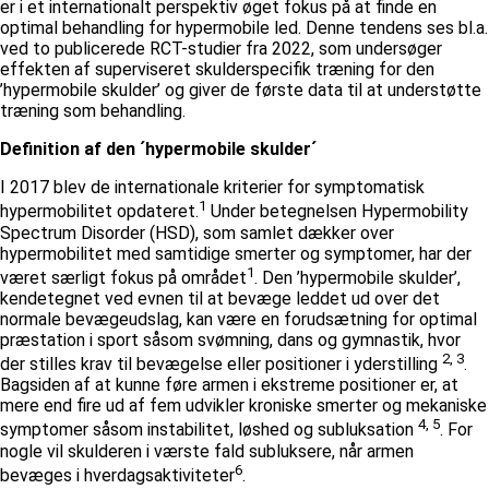
er i et internationalt perspektiv øget fokus på at finde en
optimal behandling for hypermobile led. Denne tendens ses bl.a.
ved to publicerede RCT-studier fra 2022, som undersøger
effekten af superviseret skulderspecifik træning for den
’hypermobile skulder’ og giver de første data til at understøtte
træning som behandling.
Definition af den ´hypermobile skulder´
I 2017 blev de internationale kriterier for symptomatisk
1
hypermobilitet opdateret.
Under betegnelsen Hypermobility
Spectrum Disorder (HSD), som samlet dækker over
hypermobilitet med samtidige smerter og symptomer, har der
1
været særligt fokus på området
. Den ’hypermobile skulder’,
kendetegnet ved evnen til at bevæge leddet ud over det
normale bevægeudslag, kan være en forudsætning for optimal
præstation i sport såsom svømning, dans og gymnastik, hvor
2, 3
der stilles krav til bevægelse eller positioner i yderstilling
.
Bagsiden af at kunne føre armen i ekstreme positioner er, at
mere end fire ud af fem udvikler kroniske smerter og mekaniske
4, 5
symptomer såsom instabilitet, løshed og subluksation
. For
nogle vil skulderen i værste fald subluksere, når armen
6
bevæges i hverdagsaktiviteter
.