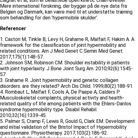
Liaghat et al, som er belastede open kinetic chain-øvelser.
Mere international forskning, der bygger på de nye data fra
Belgien og Danmark, kan være med til at understøtte træning
som behandling for den ’hypermobile skulder’.
Referencer
1. Castori M, Tinkle B, Levy H, Grahame R, Malfait F, Hakim A. A
framework for the classification of joint hypermobility and
related conditions. Am J Med Genet C Semin Med Genet.
2017;175(1):148-57.
2. Johnson SM, Robinson CM. Shoulder instability in patients
with joint hyperlaxity. J Bone Joint Surg Am. 2010;92(6):1545-
57.
3. Grahame R. Joint hypermobility and genetic collagen
disorders: are they related? Arch Dis Child. 1999;80(2):188-91.
4. Rombaut L, Malfait F, Cools A, De Paepe A, Calders P.
Musculoskeletal complaints, physical activity and health-
related quality of life among patients with the Ehlers-Danlos
syndrome hypermobility type. Disabil Rehabil.
2010;32(16):1339-45.
5. Palmer S, Cramp F, Lewis R, Gould G, Clark EM. Development
and initial validation of the Bristol Impact of Hypermobility
questionnaire. Physiotherapy. 2017;103(2):186-92.