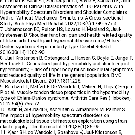
6. Liaghat B, Skou ST, Sondergaard J, Boyle E, Søgaard K, Juul-
Kristensen B. Clinical Characteristics of 100 Patients With
Hypermobility Spectrum Disorders and Shoulder Complaints
With or Without Mechanical Symptoms: A Cross-sectional
Study. Arch Phys Med Rehabil. 2022;103(9):1749-57.e4.
7. Johannessen EC, Reiten HS, Lovaas H, Maeland S, Juul-
Kristensen B. Shoulder function, pain and health related quality
of life in adults with joint hypermobility syndrome/Ehlers-
Danlos syndrome-hypermobility type. Disabil Rehabil.
2016;38(14):1382-90.
8. Juul-Kristensen B, Ostengaard L, Hansen S, Boyle E, Junge T,
Hestbaek L. Generalised joint hypermobility and shoulder joint
hypermobility, – risk of upper body musculoskeletal symptoms
and reduced quality of life in the general population. BMC
Musculoskelet Disord. 2017;18(1):226.
9. Rombaut L, Malfait F, De Wandele I, Mahieu N, Thijs Y, Segers
P et al. Muscle-tendon tissue properties in the hypermobility
type of Ehlers-Danlos syndrome. Arthritis Care Res (Hoboken).
2012;64(5):766-72.
10. Alsiri N, Al-Obaidi S, Asbeutah A, Almandeel M, Palmer S.
The impact of hypermobility spectrum disorders on
musculoskeletal tissue stiffness: an exploration using strain
elastography. Clin Rheumatol. 2019;38(1):85-95.
11. Kjaer BH, de Wandele I, Spanhove V, Juul-Kristensen B,