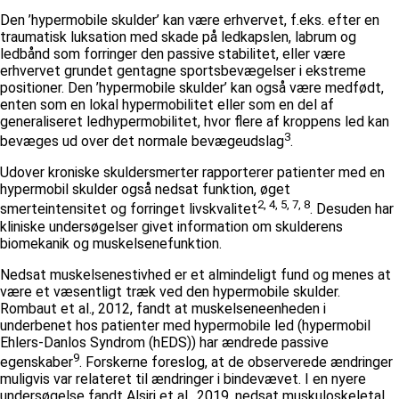
Den ’hypermobile skulder’ kan være erhvervet, f.eks. efter en
traumatisk luksation med skade på ledkapslen, labrum og
ledbånd som forringer den passive stabilitet, eller være
erhvervet grundet gentagne sportsbevægelser i ekstreme
positioner. Den ’hypermobile skulder’ kan også være medfødt,
enten som en lokal hypermobilitet eller som en del af
generaliseret ledhypermobilitet, hvor flere af kroppens led kan
3
bevæges ud over det normale bevægeudslag
.
Udover kroniske skuldersmerter rapporterer patienter med en
hypermobil skulder også nedsat funktion, øget
2, 4, 5, 7, 8
smerteintensitet og forringet livskvalitet
. Desuden har
kliniske undersøgelser givet information om skulderens
biomekanik og muskelsenefunktion.
Nedsat muskelsenestivhed er et almindeligt fund og menes at
være et væsentligt træk ved den hypermobile skulder.
Rombaut et al., 2012, fandt at muskelseneenheden i
underbenet hos patienter med hypermobile led (hypermobil
Ehlers-Danlos Syndrom (hEDS)) har ændrede passive
9
egenskaber
. Forskerne foreslog, at de observerede ændringer
muligvis var relateret til ændringer i bindevævet. I en nyere
undersøgelse fandt Alsiri et al., 2019, nedsat muskuloskeletal