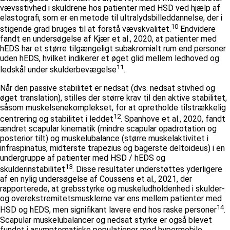
vævsstivhed i skuldrene hos patienter med HSD ved hjælp af
elastografi, som er en metode til ultralydsbilleddannelse, der i
10
stigende grad bruges til at forstå vævskvalitet.
Endvidere
fandt en undersøgelse af Kjær et al., 2020, at patienter med
hEDS har et større tilgængeligt subakromialt rum end personer
uden hEDS, hvilket indikerer et øget glid mellem ledhoved og
11
ledskål under skulderbevægelse
.
Når den passive stabilitet er nedsat (dvs. nedsat stivhed og
øget translation), stilles der større krav til den aktive stabilitet,
såsom muskelsenekomplekset, for at opretholde tilstrækkelig
12
centrering og stabilitet i leddet
. Spanhove et al., 2020, fandt
ændret scapular kinematik (mindre scapular opadrotation og
posterior tilt) og muskelubalance (større muskelaktivitet i
infraspinatus, midterste trapezius og bagerste deltoideus) i en
undergruppe af patienter med HSD / hEDS og
13
skulderinstabilitet
. Disse resultater understøttes yderligere
af en nylig undersøgelse af Coussens et al., 2021, der
rapporterede, at grebsstyrke og muskeludholdenhed i skulder-
og overekstremitetsmusklerne var ens mellem patienter med
14
HSD og hEDS, men signifikant lavere end hos raske personer
.
Scapular muskelubalancer og nedsat styrke er også blevet
fundet i asymptomatiske populationer med hypermobile