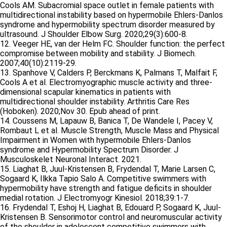
Cools AM. Subacromial space outlet in female patients with
multidirectional instability based on hypermobile Ehlers-Danlos
syndrome and hypermobility spectrum disorder measured by
ultrasound. J Shoulder Elbow Surg. 2020;29(3):600-8.
12. Veeger HE, van der Helm FC. Shoulder function: the perfect
compromise between mobility and stability. J Biomech.
2007;40(10):2119-29.
13. Spanhove V, Calders P, Berckmans K, Palmans T, Malfait F,
Cools A et al. Electromyographic muscle activity and three-
dimensional scapular kinematics in patients with
multidirectional shoulder instability. Arthritis Care Res
(Hoboken). 2020;Nov 30. Epub ahead of print.
14. Coussens M, Lapauw B, Banica T, De Wandele I, Pacey V,
Rombaut L et al. Muscle Strength, Muscle Mass and Physical
Impairment in Women with hypermobile Ehlers-Danlos
syndrome and Hypermobility Spectrum Disorder. J
Musculoskelet Neuronal Interact. 2021.
15. Liaghat B, Juul-Kristensen B, Frydendal T, Marie Larsen C,
Sogaard K, Ilkka Tapio Salo A. Competitive swimmers with
hypermobility have strength and fatigue deficits in shoulder
medial rotation. J Electromyogr Kinesiol. 2018;39:1-7.
16. Frydendal T, Eshoj H, Liaghat B, Edouard P, Sogaard K, Juul-
Kristensen B. Sensorimotor control and neuromuscular activity
of the shoulder in adolescent competitive swimmers with