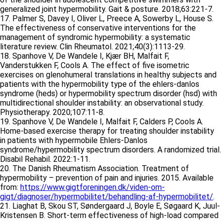
generalized joint hypermobility. Gait & posture. 2018;63:221-7.
17. Palmer S, Davey I, Oliver L, Preece A, Sowerby L, House S.
The effectiveness of conservative interventions for the
management of syndromic hypermobility: a systematic
literature review. Clin Rheumatol. 2021;40(3):1113-29.
18. Spanhove V, De Wandele I, Kjær BH, Malfait F,
Vanderstukken F, Cools A. The effect of five isometric
exercises on glenohumeral translations in healthy subjects and
patients with the hypermobility type of the ehlers-danlos
syndrome (heds) or hypermobility spectrum disorder (hsd) with
multidirectional shoulder instability: an observational study.
Physiotherapy. 2020;107:11-8.
19. Spanhove V, De Wandele I, Malfait F, Calders P, Cools A.
Home-based exercise therapy for treating shoulder instability
in patients with hypermobile Ehlers-Danlos
syndrome/hypermobility spectrum disorders. A randomized trial.
Disabil Rehabil. 2022:1-11.
20. The Danish Rheumatism Association. Treatment of
hypermobility – prevention of pain and injuries. 2015. Available
from:
https://www.gigtforeningen.dk/viden-om-
gigt/diagnoser/hypermobilitet/behandling-af-hypermobilitet/
.
21. Liaghat B, Skou ST, Søndergaard J, Boyle E, Søgaard K, Juul-
Kristensen B. Short-term effectiveness of high-load compared