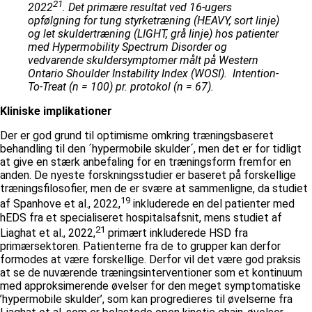
21
2022
. Det primære resultat ved 16-ugers
opfølgning for tung styrketræning (HEAVY, sort linje)
og let skuldertræning (LIGHT, grå linje) hos patienter
med Hypermobility Spectrum Disorder og
vedvarende skuldersymptomer målt på Western
Ontario Shoulder Instability Index (WOSI).
Intention-
To-Treat (n = 100) pr. protokol (n = 67).
Kliniske implikationer
Der er god grund til optimisme omkring træningsbaseret
behandling til den ´hypermobile skulder´, men det er for tidligt
at give en stærk anbefaling for en træningsform fremfor en
anden. De nyeste forskningsstudier er baseret på forskellige
træningsfilosofier, men de er svære at sammenligne, da studiet
19
af Spanhove et al., 2022,
inkluderede en del patienter med
hEDS fra et specialiseret hospitalsafsnit, mens studiet af
21
Liaghat et al., 2022,
primært inkluderede HSD fra
primærsektoren. Patienterne fra de to grupper kan derfor
formodes at være forskellige. Derfor vil det være god praksis
at se de nuværende træningsinterventioner som et kontinuum
med approksimerende øvelser for den meget symptomatiske
’hypermobile skulder’, som kan progredieres til øvelserne fra