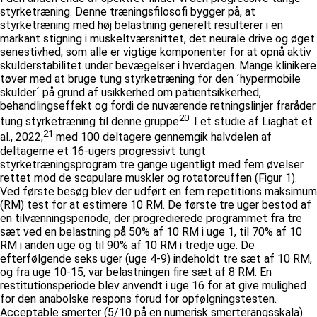
styrketræning. Denne træningsfilosofi bygger på, at
styrketræning med høj belastning generelt resulterer i en
markant stigning i muskeltværsnittet, det neurale drive og øget
senestivhed, som alle er vigtige komponenter for at opnå aktiv
skulderstabilitet under bevægelser i hverdagen. Mange klinikere
tøver med at bruge tung styrketræning for den ´hypermobile
skulder´ på grund af usikkerhed om patientsikkerhed,
behandlingseffekt og fordi de nuværende retningslinjer fraråder
20
tung styrketræning til denne gruppe
. I et studie af Liaghat et
21
al., 2022,
med 100 deltagere gennemgik halvdelen af
deltagerne et 16-ugers progressivt tungt
styrketræningsprogram tre gange ugentligt med fem øvelser
rettet mod de scapulare muskler og rotatorcuffen (Figur 1).
Ved første besøg blev der udført en fem repetitions maksimum
(RM) test for at estimere 10 RM. De første tre uger bestod af
en tilvænningsperiode, der progredierede programmet fra tre
sæt ved en belastning på 50% af 10 RM i uge 1, til 70% af 10
RM i anden uge og til 90% af 10 RM i tredje uge. De
efterfølgende seks uger (uge 4-9) indeholdt tre sæt af 10 RM,
og fra uge 10-15, var belastningen fire sæt af 8 RM. En
restitutionsperiode blev anvendt i uge 16 for at give mulighed
for den anabolske respons forud for opfølgningstesten.
Acceptable smerter (5/10 på en numerisk smerterangsskala)