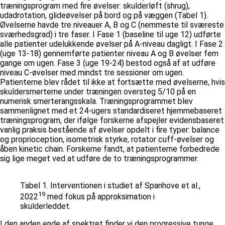
træningsprogram med fire øvelser: skulderløft (shrug),
udadrotation, glideøvelser på bord og på væggen (Tabel 1).
Øvelserne havde tre niveauer A, B og C (nemmeste til sværeste
sværhedsgrad) i tre faser. I Fase 1 (baseline til uge 12) udførte
alle patienter udelukkende øvelser på A-niveau dagligt. I Fase 2
(uge 13-18) gennemførte patienter niveau A og B øvelser fem
gange om ugen. Fase 3 (uge 19-24) bestod også af at udføre
niveau C-øvelser med mindst tre sessioner om ugen.
Patienterne blev rådet til ikke at fortsætte med øvelserne, hvis
skuldersmerterne under træningen oversteg 5/10 på en
numerisk smerterangsskala. Træningsprogrammet blev
sammenlignet med et 24-ugers standardiseret hjemmebaseret
træningsprogram, der ifølge forskerne afspejler evidensbaseret
vanlig praksis bestående af øvelser opdelt i fire typer: balance
og proprioception, isometrisk styrke, rotator cuff-øvelser og
åben kinetic chain. Forskerne fandt, at patienterne forbedrede
sig lige meget ved at udføre de to træningsprogrammer.
Tabel 1. Interventionen i studiet af Spanhove et al.,
19
2022
med fokus på approksimation i
skulderleddet.
I den anden ende af spektret finder vi den progressive tunge