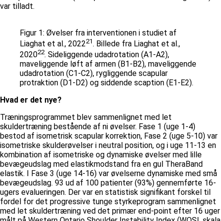
var tilladt.
Figur 1: Øvelser fra interventionen i studiet af
21
Liaghat et al., 2022
. Billede fra Liaghat et al.,
22
2020
. Sideliggende udadrotation (A1-A2),
maveliggende løft af armen (B1-B2), maveliggende
udadrotation (C1-C2), rygliggende scapular
protraktion (D1-D2) og siddende scaption (E1-E2).
Hvad er det nye?
Træningsprogrammet blev sammenlignet med let
skuldertræning bestående af ni øvelser. Fase 1 (uge 1-4)
bestod af isometrisk scapular korrektion, Fase 2 (uge 5-10) var
isometriske skulderøvelser i neutral position, og i uge 11-13 en
kombination af isometriske og dynamiske øvelser med lille
bevægeudslag med elastikmodstand fra en gul TheraBand
elastik. I Fase 3 (uge 14-16) var øvelserne dynamiske med små
bevægeudslag. 93 ud af 100 patienter (93%) gennemførte 16-
ugers evalueringen. Der var en statistisk signifikant forskel til
fordel for det progressive tunge styrkeprogram sammenlignet
med let skuldertræning ved det primær end-point efter 16 uger
målt på Western Ontario Shoulder Instability Index (WOSI, skala