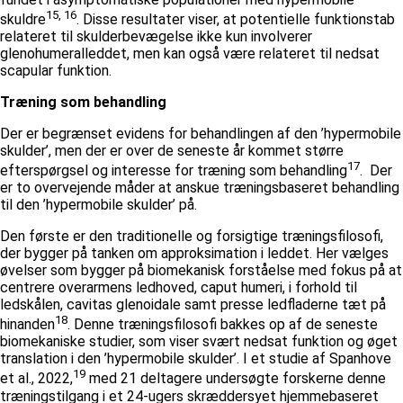
15, 16
skuldre
. Disse resultater viser, at potentielle funktionstab
relateret til skulderbevægelse ikke kun involverer
glenohumeralleddet, men kan også være relateret til nedsat
scapular funktion.
Træning som behandling
Der er begrænset evidens for behandlingen af den ’hypermobile
skulder’, men der er over de seneste år kommet større
17
efterspørgsel og interesse for træning som behandling
. Der
er to overvejende måder at anskue træningsbaseret behandling
til den ’hypermobile skulder’ på.
Den første er den traditionelle og forsigtige træningsfilosofi,
der bygger på tanken om approksimation i leddet. Her vælges
øvelser som bygger på biomekanisk forståelse med fokus på at
centrere overarmens ledhoved, caput humeri, i forhold til
ledskålen, cavitas glenoidale samt presse ledfladerne tæt på
18
hinanden
. Denne træningsfilosofi bakkes op af de seneste
biomekaniske studier, som viser svært nedsat funktion og øget
translation i den ’hypermobile skulder’. I et studie af Spanhove
19
et al., 2022,
med 21 deltagere undersøgte forskerne denne
træningstilgang i et 24-ugers skræddersyet hjemmebaseret