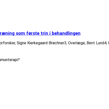
æning som første trin i behandlingen
iorforsker, Signe Kierkegaard-Brøchner3; Overlæge, Bent Lund4; O