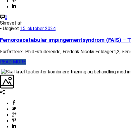
0
Skrevet af
- Udgivet
15. oktober 2024
Femoroacetabular impingementsyndrom (FAIS) – Tr
Forfattere: Ph.d.-studerende, Frederik Nicolai Foldager1,2; Sen
READ MORE