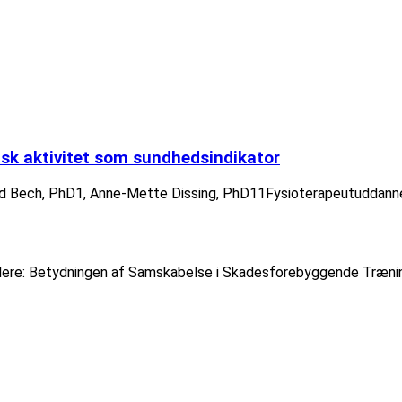
isk aktivitet som sundhedsindikator
rd Bech, PhD1, Anne-Mette Dissing, PhD11Fysioterapeutuddanne