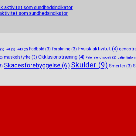
 aktivitet som sundhedsindikator
Fysisk aktivitet
(4)
Fodbold
(3)
forskning
(3)
genoptr
(2)
FAI
(2)
FAIS
(2)
Okklusionstræning
(4)
muskelstyrke
(3)
2)
Patellatendinopati
(2)
patientinfor
Skulder
(9)
Skadesforebyggelse
(6)
3)
Smerter
(3)
S