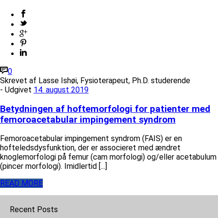
0
Skrevet af
Lasse Ishøi, Fysioterapeut, Ph.D. studerende
- Udgivet
14. august 2019
Betydningen af hoftemorfologi for patienter med
femoroacetabular impingement syndrom
Femoroacetabular impingement syndrom (FAIS) er en
hofteledsdysfunktion, der er associeret med ændret
knoglemorfologi på femur (cam morfologi) og/eller acetabulum
(pincer morfologi). Imidlertid [...]
READ MORE
Recent Posts