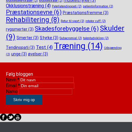
muskelstyrke
(3)
Muskelsene-skader
(2)
Muskelskade
(2)
Okklusionstræning
(4)
Patellatendinopati
(2)
patientinformation
(2)
Præstationsevne
(6)
Præstationsfremme
(3)
Rehabilitering
(8)
Retur til sport
(2)
rotator cuff
(2)
Skulder
Skadesforebyggelse
(6)
rygsmerter
(3)
(9)
Smerter
(3)
Styrke
(3)
Subacromial
(2)
talentudvikling
(2)
Træning
(14)
Test
(4)
Tendinopati
(3)
Udspænding
unge
(3)
øvelser
(3)
(2)
Følg bloggen
Navn
*
Email
*
Name
Skriv mig op