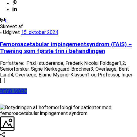
0
Skrevet af
- Udgivet
15. oktober 2024
Femoroacetabular impingementsyndrom (FAIS) –
Træning som første trin i behandlingen
Forfattere: Ph.d.-studerende, Frederik Nicolai Foldager1,2;
Seniorforsker, Signe Kierkegaard-Brøchner3; Overlæge, Bent
Lund4; Overlæge, Bjarne Mygind-Klavsen1 og Professor, Inger
[...]
READ MORE