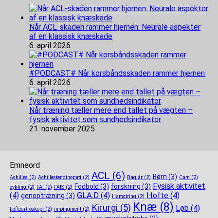
Når ACL-skaden rammer hjernen: Neurale aspekter
af en klassisk knæskade
6. april 2026
#PODCAST# Når korsbåndsskaden rammer hjernen
6. april 2026
Når træning tæller mere end tallet på vægten –
fysisk aktivitet som sundhedsindikator
21. november 2025
Emneord
ACL
(6)
Børn
(3)
Achilles
(2)
Achillestendinopati
(2)
Baglår
(2)
Cam
(2)
Fysisk aktivitet
Fodbold
(3)
forskning
(3)
cykling
(2)
FAI
(2)
FAIS
(2)
(4)
GLA:D
(4)
Hofte
(4)
genoptræning
(3)
Hamstring
(2)
Knæ
(8)
Kirurgi
(5)
Løb
(4)
hofteartroskopi
(2)
impingment
(2)