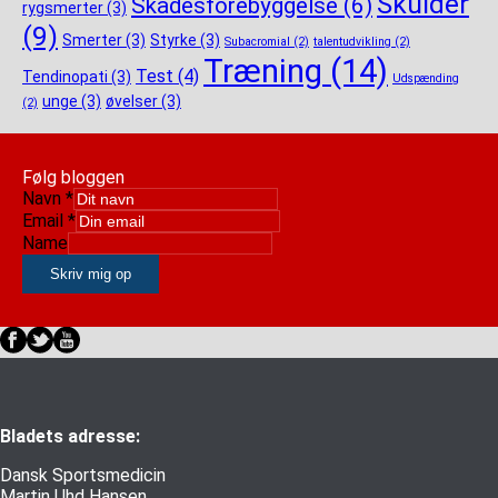
Skulder
Skadesforebyggelse
(6)
rygsmerter
(3)
(9)
Smerter
(3)
Styrke
(3)
Subacromial
(2)
talentudvikling
(2)
Træning
(14)
Test
(4)
Tendinopati
(3)
Udspænding
unge
(3)
øvelser
(3)
(2)
Følg bloggen
Navn
*
Email
*
Name
Skriv mig op
Bladets adresse:
Dansk Sportsmedicin
Martin Uhd Hansen