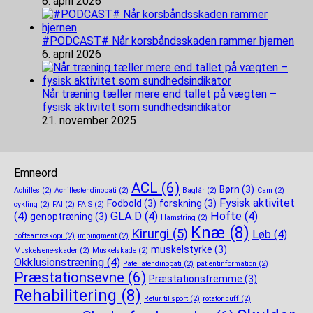
6. april 2026
#PODCAST# Når korsbåndsskaden rammer hjernen
6. april 2026
Når træning tæller mere end tallet på vægten –
fysisk aktivitet som sundhedsindikator
21. november 2025
Emneord
ACL
(6)
Børn
(3)
Achilles
(2)
Achillestendinopati
(2)
Baglår
(2)
Cam
(2)
Fysisk aktivitet
Fodbold
(3)
forskning
(3)
cykling
(2)
FAI
(2)
FAIS
(2)
(4)
GLA:D
(4)
Hofte
(4)
genoptræning
(3)
Hamstring
(2)
Knæ
(8)
Kirurgi
(5)
Løb
(4)
hofteartroskopi
(2)
impingment
(2)
muskelstyrke
(3)
Muskelsene-skader
(2)
Muskelskade
(2)
Okklusionstræning
(4)
Patellatendinopati
(2)
patientinformation
(2)
Præstationsevne
(6)
Præstationsfremme
(3)
Rehabilitering
(8)
Retur til sport
(2)
rotator cuff
(2)