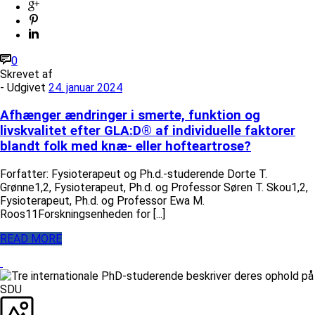
0
Skrevet af
- Udgivet
24. januar 2024
Afhænger ændringer i smerte, funktion og
livskvalitet efter GLA:D® af individuelle faktorer
blandt folk med knæ- eller hofteartrose?
Forfatter: Fysioterapeut og Ph.d.-studerende Dorte T.
Grønne1,2, Fysioterapeut, Ph.d. og Professor Søren T. Skou1,2,
Fysioterapeut, Ph.d. og Professor Ewa M.
Roos11Forskningsenheden for [...]
READ MORE