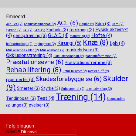
Emneord
ACL
(6)
Børn
(3)
Achilles
(2)
Achillestendinopati
(2)
Baglår
(2)
Cam
(2)
Fysisk aktivitet
Fodbold
(3)
forskning
(3)
cykling
(2)
FAI
(2)
FAIS
(2)
(4)
GLA:D
(4)
Hofte
(4)
genoptræning
(3)
Hamstring
(2)
Knæ
(8)
Kirurgi
(5)
Løb
(4)
hofteartroskopi
(2)
impingment
(2)
muskelstyrke
(3)
Muskelsene-skader
(2)
Muskelskade
(2)
Okklusionstræning
(4)
Patellatendinopati
(2)
patientinformation
(2)
Præstationsevne
(6)
Præstationsfremme
(3)
Rehabilitering
(8)
Retur til sport
(2)
rotator cuff
(2)
Skulder
Skadesforebyggelse
(6)
rygsmerter
(3)
(9)
Smerter
(3)
Styrke
(3)
Subacromial
(2)
talentudvikling
(2)
Træning
(14)
Test
(4)
Tendinopati
(3)
Udspænding
unge
(3)
øvelser
(3)
(2)
Følg bloggen
Navn
*