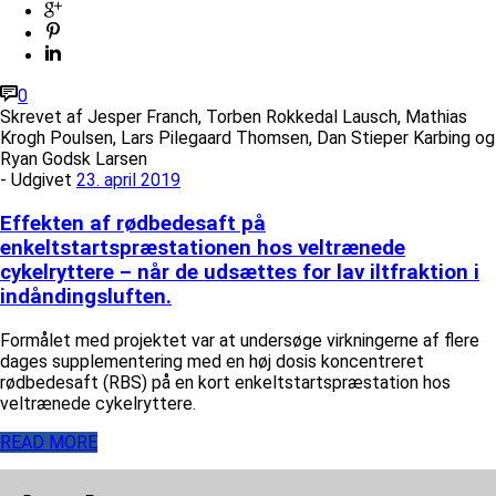
0
Skrevet af
Jesper Franch, Torben Rokkedal Lausch, Mathias
Krogh Poulsen, Lars Pilegaard Thomsen, Dan Stieper Karbing og
Ryan Godsk Larsen
- Udgivet
23. april 2019
Effekten af rødbedesaft på
enkeltstartspræstationen hos veltrænede
cykelryttere – når de udsættes for lav iltfraktion i
indåndingsluften.
Formålet med projektet var at undersøge virkningerne af flere
dages supplementering med en høj dosis koncentreret
rødbedesaft (RBS) på en kort enkeltstartspræstation hos
veltrænede cykelryttere.
READ MORE