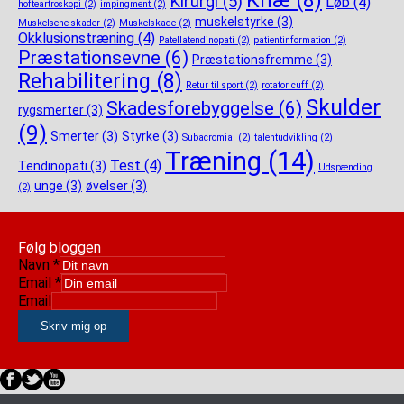
Kirurgi
(5)
Løb
(4)
hofteartroskopi
(2)
impingment
(2)
muskelstyrke
(3)
Muskelsene-skader
(2)
Muskelskade
(2)
Okklusionstræning
(4)
Patellatendinopati
(2)
patientinformation
(2)
Præstationsevne
(6)
Præstationsfremme
(3)
Rehabilitering
(8)
Retur til sport
(2)
rotator cuff
(2)
Skulder
Skadesforebyggelse
(6)
rygsmerter
(3)
(9)
Smerter
(3)
Styrke
(3)
Subacromial
(2)
talentudvikling
(2)
Træning
(14)
Test
(4)
Tendinopati
(3)
Udspænding
unge
(3)
øvelser
(3)
(2)
Følg bloggen
Navn
*
Email
*
Email
Skriv mig op