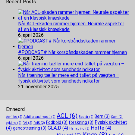
Recent Posts
Når ACL-skaden rammer hjernen: Neurale aspekter
af en klassisk knæskade
6. april 2026
#PODCAST# Når korsbåndsskaden rammer hjernen
6. april 2026
Når træning tæller mere end tallet på vægten –
fysisk aktivitet som sundhedsindikator
21. november 2025
Emneord
ACL
(6)
Børn
(3)
Achilles
(2)
Achillestendinopati
(2)
Baglår
(2)
Cam
(2)
Fysisk aktivitet
Fodbold
(3)
forskning
(3)
cykling
(2)
FAI
(2)
FAIS
(2)
(4)
GLA:D
(4)
Hofte
(4)
genoptræning
(3)
Hamstring
(2)
Knæ
(8)