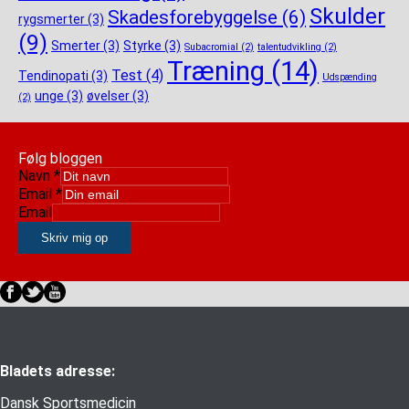
Skulder
Skadesforebyggelse
(6)
rygsmerter
(3)
(9)
Smerter
(3)
Styrke
(3)
Subacromial
(2)
talentudvikling
(2)
Træning
(14)
Test
(4)
Tendinopati
(3)
Udspænding
unge
(3)
øvelser
(3)
(2)
Følg bloggen
Navn
*
Email
*
Email
Skriv mig op
Bladets adresse:
Dansk Sportsmedicin