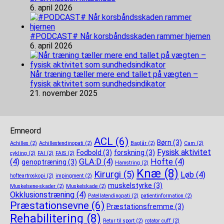
6. april 2026
#PODCAST# Når korsbåndsskaden rammer hjernen
6. april 2026
Når træning tæller mere end tallet på vægten –
fysisk aktivitet som sundhedsindikator
21. november 2025
Emneord
ACL
(6)
Børn
(3)
Achilles
(2)
Achillestendinopati
(2)
Baglår
(2)
Cam
(2)
Fysisk aktivitet
Fodbold
(3)
forskning
(3)
cykling
(2)
FAI
(2)
FAIS
(2)
(4)
GLA:D
(4)
Hofte
(4)
genoptræning
(3)
Hamstring
(2)
Knæ
(8)
Kirurgi
(5)
Løb
(4)
hofteartroskopi
(2)
impingment
(2)
muskelstyrke
(3)
Muskelsene-skader
(2)
Muskelskade
(2)
Okklusionstræning
(4)
Patellatendinopati
(2)
patientinformation
(2)
Præstationsevne
(6)
Præstationsfremme
(3)
Rehabilitering
(8)
Retur til sport
(2)
rotator cuff
(2)