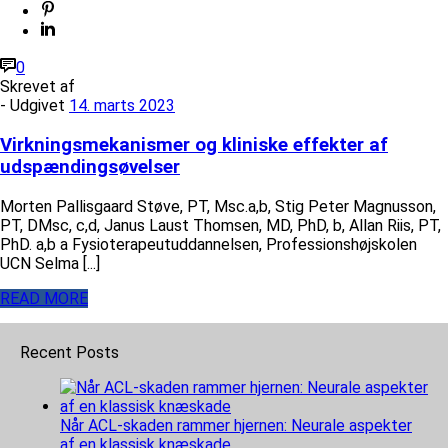
0
Skrevet af
- Udgivet
14. marts 2023
Virkningsmekanismer og kliniske effekter af
udspændingsøvelser
Morten Pallisgaard Støve, PT, Msc.a,b, Stig Peter Magnusson,
PT, DMsc, c,d, Janus Laust Thomsen, MD, PhD, b, Allan Riis, PT,
PhD. a,b a Fysioterapeutuddannelsen, Professionshøjskolen
UCN Selma [...]
READ MORE
Recent Posts
Når ACL-skaden rammer hjernen: Neurale aspekter
af en klassisk knæskade