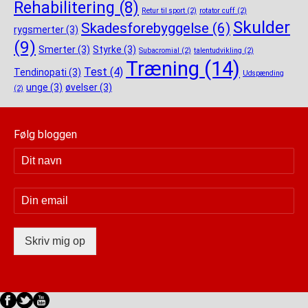
Rehabilitering
(8)
Retur til sport
(2)
rotator cuff
(2)
Skulder
Skadesforebyggelse
(6)
rygsmerter
(3)
(9)
Smerter
(3)
Styrke
(3)
Subacromial
(2)
talentudvikling
(2)
Træning
(14)
Test
(4)
Tendinopati
(3)
Udspænding
unge
(3)
øvelser
(3)
(2)
Følg bloggen
Skriv mig op