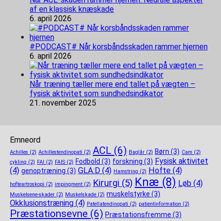
af en klassisk knæskade
6. april 2026
#PODCAST# Når korsbåndsskaden rammer hjernen
6. april 2026
Når træning tæller mere end tallet på vægten –
fysisk aktivitet som sundhedsindikator
21. november 2025
Emneord
ACL
(6)
Børn
(3)
Achilles
(2)
Achillestendinopati
(2)
Baglår
(2)
Cam
(2)
Fysisk aktivitet
Fodbold
(3)
forskning
(3)
cykling
(2)
FAI
(2)
FAIS
(2)
(4)
GLA:D
(4)
Hofte
(4)
genoptræning
(3)
Hamstring
(2)
Knæ
(8)
Kirurgi
(5)
Løb
(4)
hofteartroskopi
(2)
impingment
(2)
muskelstyrke
(3)
Muskelsene-skader
(2)
Muskelskade
(2)
Okklusionstræning
(4)
Patellatendinopati
(2)
patientinformation
(2)
Præstationsevne
(6)
Præstationsfremme
(3)