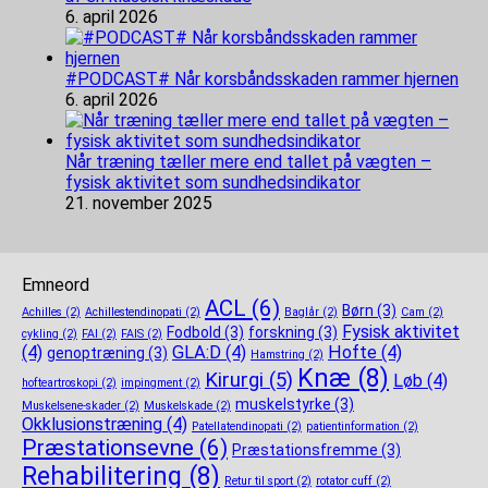
6. april 2026
#PODCAST# Når korsbåndsskaden rammer hjernen
6. april 2026
Når træning tæller mere end tallet på vægten –
fysisk aktivitet som sundhedsindikator
21. november 2025
Emneord
ACL
(6)
Børn
(3)
Achilles
(2)
Achillestendinopati
(2)
Baglår
(2)
Cam
(2)
Fysisk aktivitet
Fodbold
(3)
forskning
(3)
cykling
(2)
FAI
(2)
FAIS
(2)
(4)
GLA:D
(4)
Hofte
(4)
genoptræning
(3)
Hamstring
(2)
Knæ
(8)
Kirurgi
(5)
Løb
(4)
hofteartroskopi
(2)
impingment
(2)
muskelstyrke
(3)
Muskelsene-skader
(2)
Muskelskade
(2)
Okklusionstræning
(4)
Patellatendinopati
(2)
patientinformation
(2)
Præstationsevne
(6)
Præstationsfremme
(3)
Rehabilitering
(8)
Retur til sport
(2)
rotator cuff
(2)