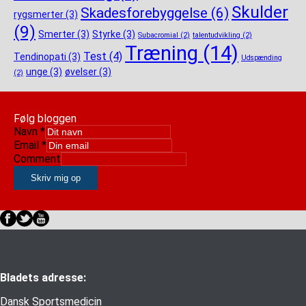
Skulder
Skadesforebyggelse
(6)
rygsmerter
(3)
(9)
Smerter
(3)
Styrke
(3)
Subacromial
(2)
talentudvikling
(2)
Træning
(14)
Test
(4)
Tendinopati
(3)
Udspænding
unge
(3)
øvelser
(3)
(2)
Følg bloggen
Navn
*
Email
*
Comment
Skriv mig op
Bladets adresse:
Dansk Sportsmedicin