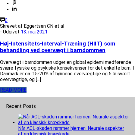
0
Skrevet af
Eggertsen CN et al
- Udgivet
13. maj 2021
Høj-Intensitets-Interval-Træning (HIIT) som
behandling ved overvægt i barndommen
Overvægt i barndommen udgør en global epidemi medførende
svære fysiske og psykiske konsekvenser for det enkelte barn. I
Danmark er ca. 15-20% af børnene overvægtige og 5 % svært
overvægtige, og [...]
READ MORE
Recent Posts
Når ACL-skaden rammer hjernen: Neurale aspekter
af en klassisk knæskade