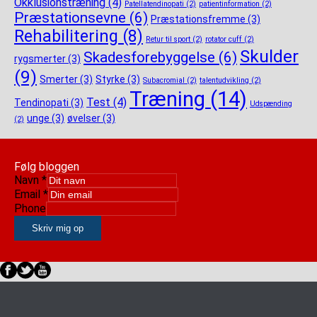
Okklusionstræning
(4)
Patellatendinopati
(2)
patientinformation
(2)
Præstationsevne
(6)
Præstationsfremme
(3)
Rehabilitering
(8)
Retur til sport
(2)
rotator cuff
(2)
Skulder
Skadesforebyggelse
(6)
rygsmerter
(3)
(9)
Smerter
(3)
Styrke
(3)
Subacromial
(2)
talentudvikling
(2)
Træning
(14)
Test
(4)
Tendinopati
(3)
Udspænding
unge
(3)
øvelser
(3)
(2)
Følg bloggen
Navn
*
Email
*
Phone
Skriv mig op