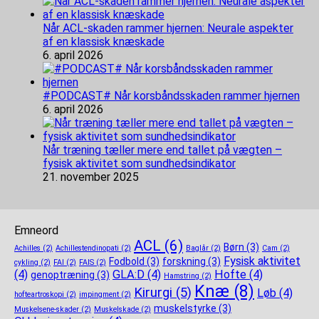
Når ACL-skaden rammer hjernen: Neurale aspekter
af en klassisk knæskade
6. april 2026
#PODCAST# Når korsbåndsskaden rammer hjernen
6. april 2026
Når træning tæller mere end tallet på vægten –
fysisk aktivitet som sundhedsindikator
21. november 2025
Emneord
ACL
(6)
Børn
(3)
Achilles
(2)
Achillestendinopati
(2)
Baglår
(2)
Cam
(2)
Fysisk aktivitet
Fodbold
(3)
forskning
(3)
cykling
(2)
FAI
(2)
FAIS
(2)
(4)
GLA:D
(4)
Hofte
(4)
genoptræning
(3)
Hamstring
(2)
Knæ
(8)
Kirurgi
(5)
Løb
(4)
hofteartroskopi
(2)
impingment
(2)
muskelstyrke
(3)
Muskelsene-skader
(2)
Muskelskade
(2)