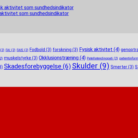
 aktivitet som sundhedsindikator
Fysisk aktivitet
(4)
Fodbold
(3)
forskning
(3)
genoptr
(2)
FAI
(2)
FAIS
(2)
Okklusionstræning
(4)
muskelstyrke
(3)
2)
Patellatendinopati
(2)
patientinfor
Skulder
(9)
Skadesforebyggelse
(6)
3)
Smerter
(3)
S