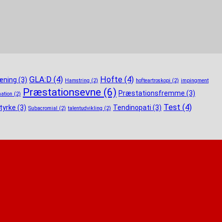
GLA:D
(4)
Hofte
(4)
æning
(3)
Hamstring
(2)
hofteartroskopi
(2)
impingment
Præstationsevne
(6)
Præstationsfremme
(3)
mation
(2)
Test
(4)
tyrke
(3)
Tendinopati
(3)
Subacromial
(2)
talentudvikling
(2)