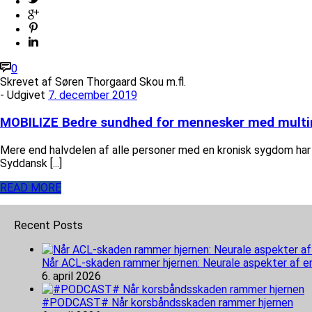
0
Skrevet af
Søren Thorgaard Skou m.fl.
- Udgivet
7. december 2019
MOBILIZE Bedre sundhed for mennesker med multim
Mere end halvdelen af alle personer med en kronisk sygdom har 
Syddansk [...]
READ MORE
Recent Posts
Når ACL-skaden rammer hjernen: Neurale aspekter af e
6. april 2026
#PODCAST# Når korsbåndsskaden rammer hjernen