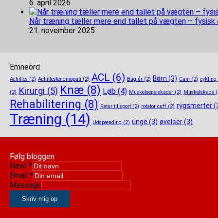
6. april 2026
Når træning tæller mere end tallet på vægten – fysisk
21. november 2025
Emneord
ACL
(6)
Børn
(3)
Achilles
(2)
Achillestendinopati
(2)
Baglår
(2)
Cam
(2)
cykling
Knæ
(8)
Kirurgi
(5)
Løb
(4)
(2)
Muskelsene-skader
(2)
Muskelskade
(
Rehabilitering
(8)
rygsmerter
(
Retur til sport
(2)
rotator cuff
(2)
Træning
(14)
unge
(3)
øvelser
(3)
Udspænding
(2)
Følg bloggen
Navn
*
Email
*
Message
Skriv mig op