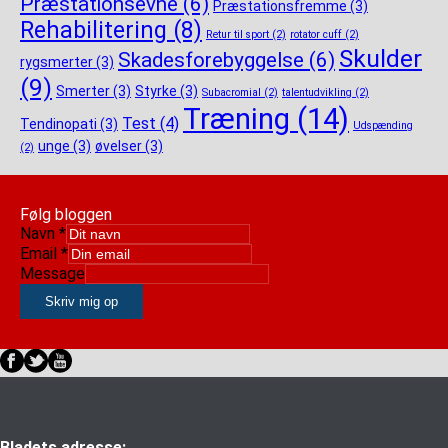
Præstationsevne
(6)
Præstationsfremme
(3)
Rehabilitering
(8)
Retur til sport
(2)
rotator cuff
(2)
Skulder
Skadesforebyggelse
(6)
rygsmerter
(3)
(9)
Smerter
(3)
Styrke
(3)
Subacromial
(2)
talentudvikling
(2)
Træning
(14)
Test
(4)
Tendinopati
(3)
Udspænding
unge
(3)
øvelser
(3)
(2)
Følg bloggen
Navn
*
Email
*
Message
Skriv mig op
Bladets adresse: