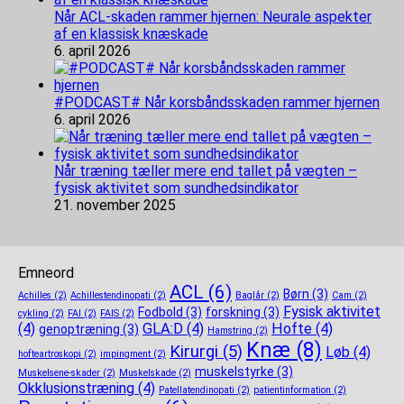
Når ACL-skaden rammer hjernen: Neurale aspekter
af en klassisk knæskade
6. april 2026
#PODCAST# Når korsbåndsskaden rammer hjernen
6. april 2026
Når træning tæller mere end tallet på vægten –
fysisk aktivitet som sundhedsindikator
21. november 2025
Emneord
ACL
(6)
Børn
(3)
Achilles
(2)
Achillestendinopati
(2)
Baglår
(2)
Cam
(2)
Fysisk aktivitet
Fodbold
(3)
forskning
(3)
cykling
(2)
FAI
(2)
FAIS
(2)
(4)
GLA:D
(4)
Hofte
(4)
genoptræning
(3)
Hamstring
(2)
Knæ
(8)
Kirurgi
(5)
Løb
(4)
hofteartroskopi
(2)
impingment
(2)
muskelstyrke
(3)
Muskelsene-skader
(2)
Muskelskade
(2)
Okklusionstræning
(4)
Patellatendinopati
(2)
patientinformation
(2)